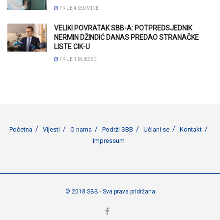
PRIJE 4 SEDMICE
VELIKI POVRATAK SBB-A: POTPREDSJEDNIK
NERMIN DŽINDIĆ DANAS PREDAO STRANAČKE
LISTE CIK-U
PRIJE 1 MJESEC
Početna
Vijesti
O nama
Podrži SBB
Učlani se
Kontakt
Impressum
© 2018 SBB - Sva prava pridržana