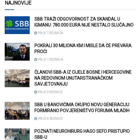
NAJNOVIJE
SBB TRAŽI ODGOVORNOST ZA SKANDAL U
IGMANU: 780.000 EURA NIJE NESTALO SLUČAJNO
PRIJE 1 SEDMICA
POKRALI 30 MILIONA KM I MISLE DA ĆE PREVARA
PROĆI
PRIJE 1 SEDMICA
ČLANOVI SBB-A IZ CIJELE BOSNE I HERCEGOVINE
NA REDOVNOM UNUTARSTRANAČKOM
SAVJETOVANJU
PRIJE 3 SEDMICE
SBB U BANOVIĆIMA OKUPIO NOVU GENERACIJU:
FORMIRANO POVJERENIŠTVO FORUMA MLADIH
PRIJE 4 SEDMICE
POZNATI NEUROHIRURG HASO SEFO PRISTUPIO
SBB-U