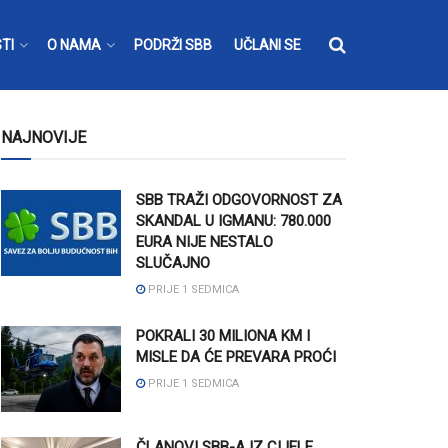
TI
O NAMA
PODRŽI SBB
UČLANI SE
NAJNOVIJE
SBB TRAŽI ODGOVORNOST ZA
SKANDAL U IGMANU: 780.000
EURA NIJE NESTALO
SLUČAJNO
PRIJE 1 SEDMICA
POKRALI 30 MILIONA KM I
MISLE DA ĆE PREVARA PROĆI
PRIJE 1 SEDMICA
ČLANOVI SBB-A IZ CIJELE