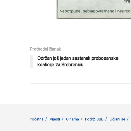
Prethodni članak
Održan još jedan sastanak probosanske
koalicije za Srebrenicu
Početna
Vijesti
O nama
Podrži SBB
Učlani se