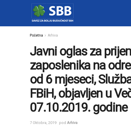
Početna
Arhiva
Javni oglas za prije
zaposlenika na odre
od 6 mjeseci, Služb
FBiH, objavljen u Ve
07.10.2019. godine
7 Oktobra, 2019
pod
Arhiva