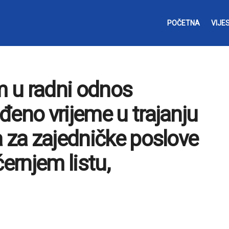
POČETNA
VIJES
m u radni odnos
đeno vrijeme u trajanju
a za zajedničke poslove
černjem listu,