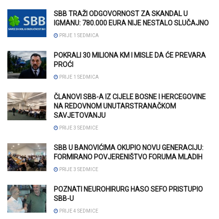
SBB TRAŽI ODGOVORNOST ZA SKANDAL U
IGMANU: 780.000 EURA NIJE NESTALO SLUČAJNO
PRIJE 1 SEDMICA
POKRALI 30 MILIONA KM I MISLE DA ĆE PREVARA
PROĆI
PRIJE 1 SEDMICA
ČLANOVI SBB-A IZ CIJELE BOSNE I HERCEGOVINE
NA REDOVNOM UNUTARSTRANAČKOM
SAVJETOVANJU
PRIJE 3 SEDMICE
SBB U BANOVIĆIMA OKUPIO NOVU GENERACIJU:
FORMIRANO POVJERENIŠTVO FORUMA MLADIH
PRIJE 3 SEDMICE
POZNATI NEUROHIRURG HASO SEFO PRISTUPIO
SBB-U
PRIJE 4 SEDMICE