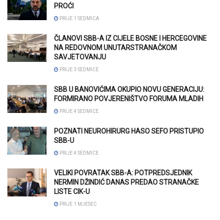
PROĆI
PRIJE 1 SEDMICA
ČLANOVI SBB-A IZ CIJELE BOSNE I HERCEGOVINE
NA REDOVNOM UNUTARSTRANAČKOM
SAVJETOVANJU
PRIJE 3 SEDMICE
SBB U BANOVIĆIMA OKUPIO NOVU GENERACIJU:
FORMIRANO POVJERENIŠTVO FORUMA MLADIH
PRIJE 4 SEDMICE
POZNATI NEUROHIRURG HASO SEFO PRISTUPIO
SBB-U
PRIJE 4 SEDMICE
VELIKI POVRATAK SBB-A: POTPREDSJEDNIK
NERMIN DŽINDIĆ DANAS PREDAO STRANAČKE
LISTE CIK-U
PRIJE 1 MJESEC