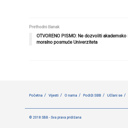
Prethodni članak
OTVORENO PISMO: Ne dozvoliti akademsko 
moralno posrnuće Univerziteta
Početna
Vijesti
O nama
Podrži SBB
Učlani se
© 2018 SBB - Sva prava pridržana