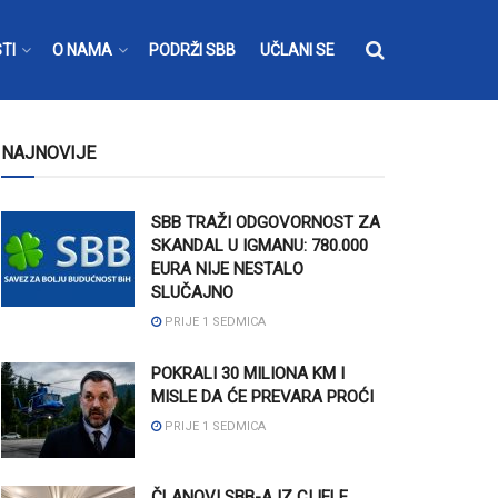
TI
O NAMA
PODRŽI SBB
UČLANI SE
NAJNOVIJE
SBB TRAŽI ODGOVORNOST ZA
SKANDAL U IGMANU: 780.000
EURA NIJE NESTALO
SLUČAJNO
PRIJE 1 SEDMICA
POKRALI 30 MILIONA KM I
MISLE DA ĆE PREVARA PROĆI
PRIJE 1 SEDMICA
ČLANOVI SBB-A IZ CIJELE