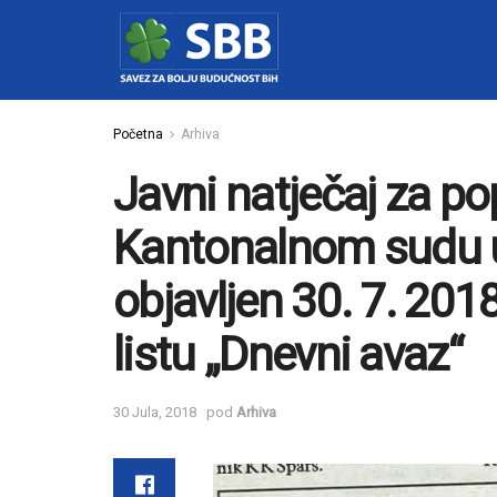
Početna
Arhiva
Javni natječaj za p
Kantonalnom sudu 
objavljen 30. 7. 20
listu „Dnevni avaz“
30 Jula, 2018
pod
Arhiva