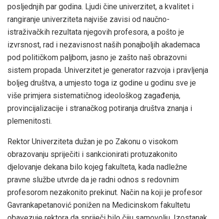
posljednjih par godina. Ljudi čine univerzitet, a kvalitet i
rangiranje univerziteta najviše zavisi od naučno-
istraživačkih rezultata njegovih profesora, a pošto je
izvrsnost, rad i nezavisnost naših ponajboljih akademaca
pod političkom paljbom, jasno je zašto naš obrazovni
sistem propada. Univerzitet je generator razvoja i pravljenja
boljeg društva, a umjesto toga iz godine u godinu sve je
više primjera sistematičnog ideološkog zagađenja,
provincijalizacije i stranačkog potiranja društva znanja i
plemenitosti.
Rektor Univerziteta dužan je po Zakonu o visokom
obrazovanju spriječiti i sankcionirati protuzakonito
djelovanje dekana bilo kojeg fakulteta, kada nadležne
pravne službe utvrde da je radni odnos s redovnim
profesorom nezakonito prekinut. Način na koji je profesor
Gavrankapetanović ponižen na Medicinskom fakultetu
obavezuje rektora da spriječi bilo čiju samovolju. Izostanak