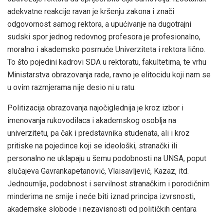
adekvatne reakcije ravan je kršenju zakona i znači
odgovornost samog rektora, a upućivanje na dugotrajni
sudski spor jednog redovnog profesora je profesionalno,
moralno i akademsko posrnuće Univerziteta i rektora lično.
To što pojedini kadrovi SDA u rektoratu, fakultetima, te vrhu
Ministarstva obrazovanja rade, ravno je elitocidu koji nam se
u ovim razmjerama nije desio ni u ratu.
Politizacija obrazovanja najočiglednija je kroz izbor i
imenovanja rukovodilaca i akademskog osoblja na
univerzitetu, pa čak i predstavnika studenata, ali i kroz
pritiske na pojedince koji se ideološki, stranački ili
personalno ne uklapaju u šemu podobnosti na UNSA, poput
slučajeva Gavrankapetanović, Vlaisavljević, Kazaz, itd.
Jednoumlje, podobnost i servilnost stranačkim i porodičnim
minderima ne smije i neće biti iznad principa izvrsnosti,
akademske slobode i nezavisnosti od političkih centara