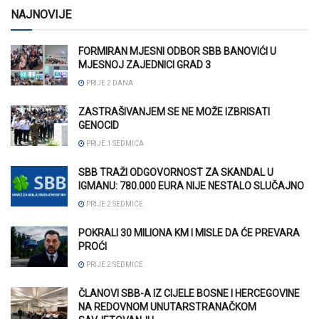
NAJNOVIJE
FORMIRAN MJESNI ODBOR SBB BANOVIĆI U
MJESNOJ ZAJEDNICI GRAD 3
PRIJE 2 DANA
ZASTRAŠIVANJEM SE NE MOŽE IZBRISATI
GENOCID
PRIJE 1 SEDMICA
SBB TRAŽI ODGOVORNOST ZA SKANDAL U
IGMANU: 780.000 EURA NIJE NESTALO SLUČAJNO
PRIJE 2 SEDMICE
POKRALI 30 MILIONA KM I MISLE DA ĆE PREVARA
PROĆI
PRIJE 2 SEDMICE
ČLANOVI SBB-A IZ CIJELE BOSNE I HERCEGOVINE
NA REDOVNOM UNUTARSTRANAČKOM