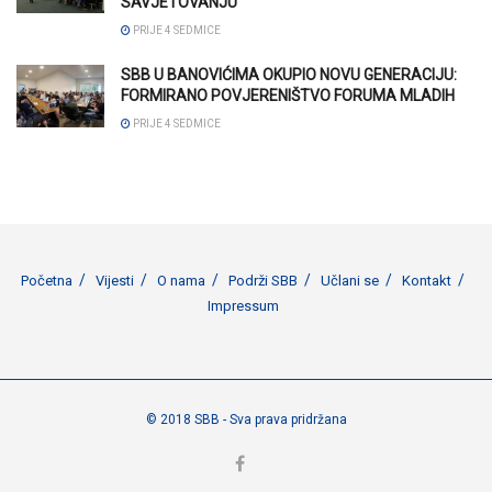
SAVJETOVANJU
PRIJE 4 SEDMICE
SBB U BANOVIĆIMA OKUPIO NOVU GENERACIJU:
FORMIRANO POVJERENIŠTVO FORUMA MLADIH
PRIJE 4 SEDMICE
Početna
Vijesti
O nama
Podrži SBB
Učlani se
Kontakt
Impressum
© 2018 SBB - Sva prava pridržana