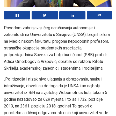
Povodom zabrinjavajućeg narušavanja autonomije i
zakonitosti na Univerzitetu u Sarajevu (UNSA), brojnih afera
na Medicinskom fakultetu, progona nepodobnih profesora,
stranačke okupacije studentskih asocijacija,
potpredsjednica Saveza za bolju budućnost (SBB) prof.dr.
Adisa Omerbegović Arapović, obratila se rektoru Rifetu
Škrijelju, akademskoj zajednici, studentima i roditeljima:
„Politizacija i nizak nivo ulaganja u obrazovanje, nauku i
istraživanje, doveli su do toga da je UNSA kao najbolji
univerzitet iz BiH na svjetskoj Webometrics listi, tokom 5
godina nazadovao za 629 mjesta, i to sa 1732. pozicije
2013, na 2361. poziciju 2018. godine! To govori o
prioritetima i ličnoj odgovornosti onih koji univerzitet vode