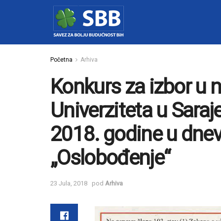
Početna
Arhiva
Konkurs za izbor u 
Univerziteta u Saraje
2018. godine u dne
„Oslobođenje“
23 Jula, 2018
pod
Arhiva