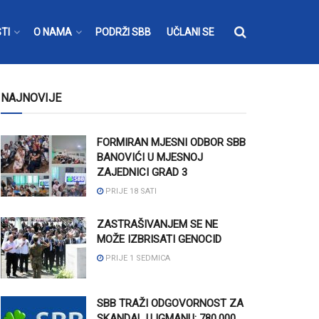
TI
O NAMA
PODRŽI SBB
UČLANI SE
NAJNOVIJE
FORMIRAN MJESNI ODBOR SBB
BANOVIĆI U MJESNOJ
ZAJEDNICI GRAD 3
PRIJE 18 SATI
ZASTRAŠIVANJEM SE NE
MOŽE IZBRISATI GENOCID
PRIJE 1 SEDMICA
SBB TRAŽI ODGOVORNOST ZA
SKANDAL U IGMANU: 780.000