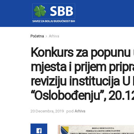
Početna
Arhiva
Konkurs za popunu 
mjesta i prijem prip
reviziju institucija U
“Oslobođenju”, 20.1
20 Decembra, 2019
pod
Arhiva