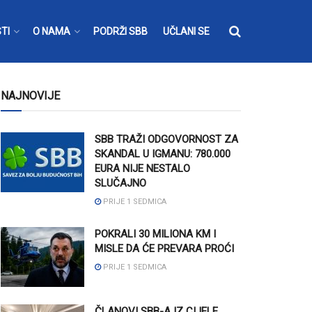
TI
O NAMA
PODRŽI SBB
UČLANI SE
NAJNOVIJE
SBB TRAŽI ODGOVORNOST ZA
SKANDAL U IGMANU: 780.000
EURA NIJE NESTALO
SLUČAJNO
PRIJE 1 SEDMICA
POKRALI 30 MILIONA KM I
MISLE DA ĆE PREVARA PROĆI
PRIJE 1 SEDMICA
ČLANOVI SBB-A IZ CIJELE