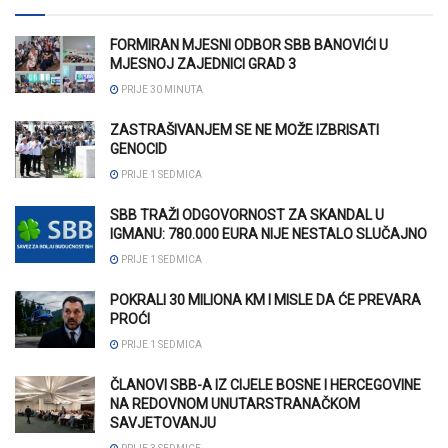
FORMIRAN MJESNI ODBOR SBB BANOVIĆI U
MJESNOJ ZAJEDNICI GRAD 3
PRIJE 30 MINUTA
ZASTRAŠIVANJEM SE NE MOŽE IZBRISATI
GENOCID
PRIJE 1 SEDMICA
SBB TRAŽI ODGOVORNOST ZA SKANDAL U
IGMANU: 780.000 EURA NIJE NESTALO SLUČAJNO
PRIJE 1 SEDMICA
POKRALI 30 MILIONA KM I MISLE DA ĆE PREVARA
PROĆI
PRIJE 1 SEDMICA
ČLANOVI SBB-A IZ CIJELE BOSNE I HERCEGOVINE
NA REDOVNOM UNUTARSTRANAČKOM
SAVJETOVANJU