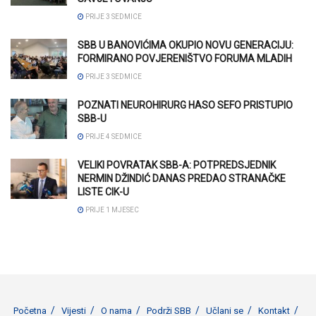
PRIJE 3 SEDMICE
SBB U BANOVIĆIMA OKUPIO NOVU GENERACIJU:
FORMIRANO POVJERENIŠTVO FORUMA MLADIH
PRIJE 3 SEDMICE
POZNATI NEUROHIRURG HASO SEFO PRISTUPIO
SBB-U
PRIJE 4 SEDMICE
VELIKI POVRATAK SBB-A: POTPREDSJEDNIK
NERMIN DŽINDIĆ DANAS PREDAO STRANAČKE
LISTE CIK-U
PRIJE 1 MJESEC
Početna
Vijesti
O nama
Podrži SBB
Učlani se
Kontakt