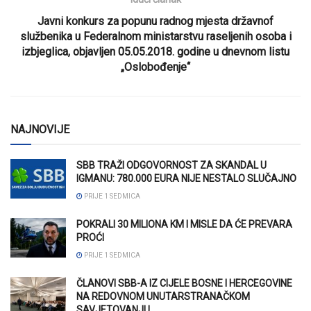
Javni konkurs za popunu radnog mjesta državnof
službenika u Federalnom ministarstvu raseljenih osoba i
izbjeglica, objavljen 05.05.2018. godine u dnevnom listu
„Oslobođenje“
NAJNOVIJE
SBB TRAŽI ODGOVORNOST ZA SKANDAL U
IGMANU: 780.000 EURA NIJE NESTALO SLUČAJNO
PRIJE 1 SEDMICA
POKRALI 30 MILIONA KM I MISLE DA ĆE PREVARA
PROĆI
PRIJE 1 SEDMICA
ČLANOVI SBB-A IZ CIJELE BOSNE I HERCEGOVINE
NA REDOVNOM UNUTARSTRANAČKOM
SAVJETOVANJU