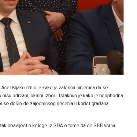
el Kljako iznio je kako je žalosna činjenica da se
 nisu održani lokalni izbori. Istaknuo je kako je neophodna
bi se došlo do zajedničkog rješenja u korist građana
petak obavijestio kolege iz SDA o tome da se SBB vraća