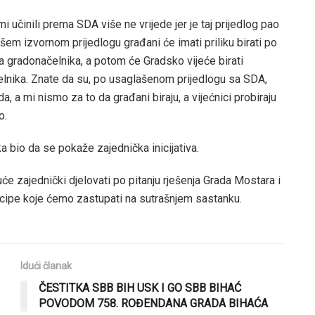
učinili prema SDA više ne vrijede jer je taj prijedlog pao
em izvornom prijedlogu građani će imati priliku birati po
 gradonačelnika, a potom će Gradsko vijeće birati
elnika. Znate da su, po usaglašenom prijedlogu sa SDA,
, a mi nismo za to da građani biraju, a vijećnici probiraju
o.
 bio da se pokaže zajednička inicijativa.
e zajednički djelovati po pitanju rješenja Grada Mostara i
ncipe koje ćemo zastupati na sutrašnjem sastanku.
Idući članak
ČESTITKA SBB BIH USK I GO SBB BIHAĆ
POVODOM 758. ROĐENDANA GRADA BIHAĆA