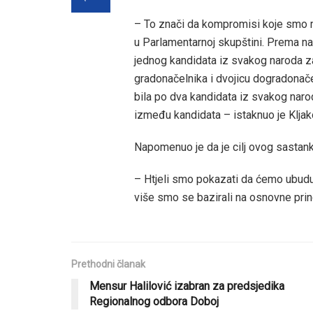
– To znači da kompromisi koje smo mi 
u Parlamentarnoj skupštini. Prema naš
jednog kandidata iz svakog naroda za
gradonačelnika i dvojicu dogradonač
bila po dva kandidata iz svakog naroda
između kandidata – istaknuo je Kljak
Napomenuo je da je cilj ovog sastanka
– Htjeli smo pokazati da ćemo ubuduć
više smo se bazirali na osnovne pri
Prethodni članak
Mensur Halilović izabran za predsjedika
Regionalnog odbora Doboj