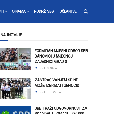
TI
O NAMA
PODRŽI SBB
UČLANI SE
NAJNOVIJE
FORMIRAN MJESNI ODBOR SBB
BANOVIĆI U MJESNOJ
ZAJEDNICI GRAD 3
PRIJE 22 SATA
ZASTRAŠIVANJEM SE NE
MOŽE IZBRISATI GENOCID
PRIJE 1 SEDMICA
SBB TRAŽI ODGOVORNOST ZA
SKANDAL U IGMANU: 780.000