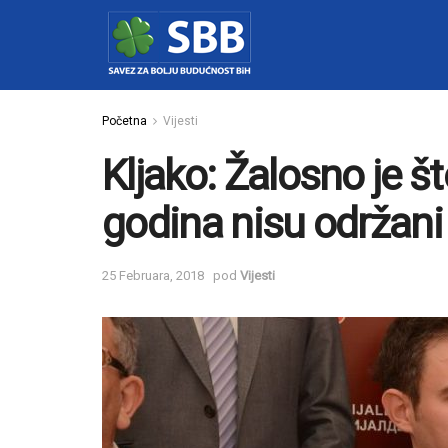
Početna
Vijesti
Kljako: Žalosno je š
godina nisu održani 
25 Februara, 2018
pod
Vijesti