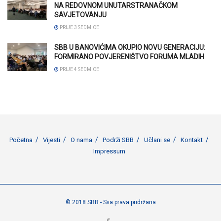
NA REDOVNOM UNUTARSTRANAČKOM
SAVJETOVANJU
PRIJE 3 SEDMICE
SBB U BANOVIĆIMA OKUPIO NOVU GENERACIJU:
FORMIRANO POVJERENIŠTVO FORUMA MLADIH
PRIJE 4 SEDMICE
Početna
Vijesti
O nama
Podrži SBB
Učlani se
Kontakt
Impressum
© 2018 SBB - Sva prava pridržana