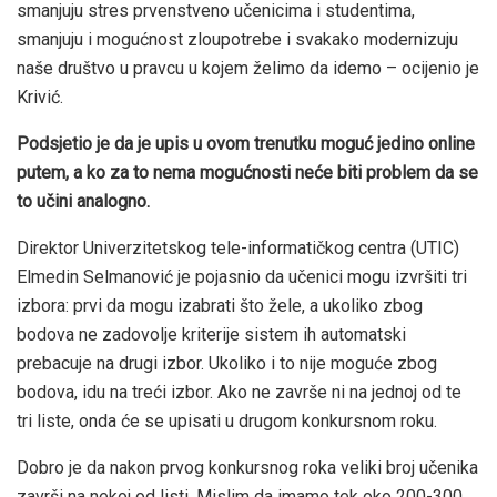
smanjuju stres prvenstveno učenicima i studentima,
smanjuju i mogućnost zloupotrebe i svakako modernizuju
naše društvo u pravcu u kojem želimo da idemo – ocijenio je
Krivić.
Podsjetio je da je upis u ovom trenutku moguć jedino online
putem, a ko za to nema mogućnosti neće biti problem da se
to učini analogno.
Direktor Univerzitetskog tele-informatičkog centra (UTIC)
Elmedin Selmanović je pojasnio da učenici mogu izvršiti tri
izbora: prvi da mogu izabrati što žele, a ukoliko zbog
bodova ne zadovolje kriterije sistem ih automatski
prebacuje na drugi izbor. Ukoliko i to nije moguće zbog
bodova, idu na treći izbor. Ako ne završe ni na jednoj od te
tri liste, onda će se upisati u drugom konkursnom roku.
Dobro je da nakon prvog konkursnog roka veliki broj učenika
završi na nekoj od listi. Mislim da imamo tek oko 200-300