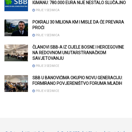
IGMANU: 780.000 EURA NIJE NESTALO SLUČAJNO
PRIJE 1 SEDMICA
POKRALI 30 MILIONA KM I MISLE DA ĆE PREVARA
PROĆI
PRIJE 1 SEDMICA
ČLANOVI SBB-A IZ CIJELE BOSNE I HERCEGOVINE
NA REDOVNOM UNUTARSTRANAČKOM
SAVJETOVANJU
PRIJE 3 SEDMICE
SBB U BANOVIĆIMA OKUPIO NOVU GENERACIJU:
FORMIRANO POVJERENIŠTVO FORUMA MLADIH
PRIJE 4 SEDMICE