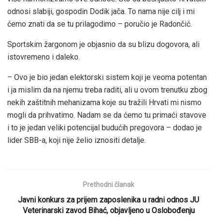
odnosi slabiji, gospodin Dodik jača. To nama nije cilj i mi
ćemo znati da se tu prilagodimo – poručio je Radončić.
Sportskim žargonom je objasnio da su blizu dogovora, ali
istovremeno i daleko.
– Ovo je bio jedan elektorski sistem koji je veoma potentan
i ja mislim da na njemu treba raditi, ali u ovom trenutku zbog
nekih zaštitnih mehanizama koje su tražili Hrvati mi nismo
mogli da prihvatimo. Nadam se da ćemo tu primaći stavove
i to je jedan veliki potencijal budućih pregovora – dodao je
lider SBB-a, koji nije želio iznositi detalje.
Prethodni članak
Javni konkurs za prijem zaposlenika u radni odnos JU
Veterinarski zavod Bihać, objavljeno u Oslobođenju