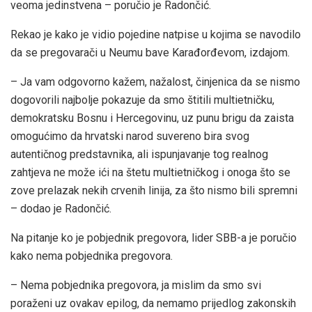
veoma jedinstvena – poručio je Radončić.
Rekao je kako je vidio pojedine natpise u kojima se navodilo
da se pregovarači u Neumu bave Karađorđevom, izdajom.
– Ja vam odgovorno kažem, nažalost, činjenica da se nismo
dogovorili najbolje pokazuje da smo štitili multietničku,
demokratsku Bosnu i Hercegovinu, uz punu brigu da zaista
omogućimo da hrvatski narod suvereno bira svog
autentičnog predstavnika, ali ispunjavanje tog realnog
zahtjeva ne može ići na štetu multietničkog i onoga što se
zove prelazak nekih crvenih linija, za što nismo bili spremni
– dodao je Radončić.
Na pitanje ko je pobjednik pregovora, lider SBB-a je poručio
kako nema pobjednika pregovora.
– Nema pobjednika pregovora, ja mislim da smo svi
poraženi uz ovakav epilog, da nemamo prijedlog zakonskih