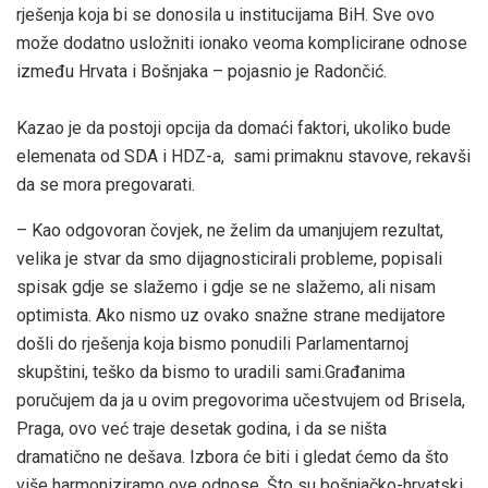
rješenja koja bi se donosila u institucijama BiH. Sve ovo
može dodatno usložniti ionako veoma komplicirane odnose
između Hrvata i Bošnjaka – pojasnio je Radončić.
Kazao je da postoji opcija da domaći faktori, ukoliko bude
elemenata od SDA i HDZ-a, sami primaknu stavove, rekavši
da se mora pregovarati.
– Kao odgovoran čovjek, ne želim da umanjujem rezultat,
velika je stvar da smo dijagnosticirali probleme, popisali
spisak gdje se slažemo i gdje se ne slažemo, ali nisam
optimista. Ako nismo uz ovako snažne strane medijatore
došli do rješenja koja bismo ponudili Parlamentarnoj
skupštini, teško da bismo to uradili sami.Građanima
poručujem da ja u ovim pregovorima učestvujem od Brisela,
Praga, ovo već traje desetak godina, i da se ništa
dramatično ne dešava. Izbora će biti i gledat ćemo da što
više harmoniziramo ove odnose. Što su bošnjačko-hrvatski