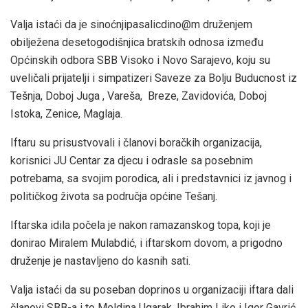
Valja istaći da je sinoćnjipasalicdino@m druženjem
obilježena desetogodišnjica bratskih odnosa između
Općinskih odbora SBB Visoko i Novo Sarajevo, koju su
uveličali prijatelji i simpatizeri Saveze za Bolju Buducnost iz
Tešnja, Doboj Juga , Vareša, Breze, Zavidovića, Doboj
Istoka, Zenice, Maglaja.
Iftaru su prisustvovali i članovi boračkih organizacija,
korisnici JU Centar za djecu i odrasle sa posebnim
potrebama, sa svojim porodica, ali i predstavnici iz javnog i
političkog života sa područja općine Tešanj.
Iftarska idila počela je nakon ramazanskog topa, koji je
donirao Miralem Mulabdić, i iftarskom dovom, a prigodno
druženje je nastavljeno do kasnih sati.
Valja istaći da su poseban doprinos u organizaciji iftara dali
članovi SBB-a i to Meldina Ugarak, Ibrahim Liko i Igor Gavrić