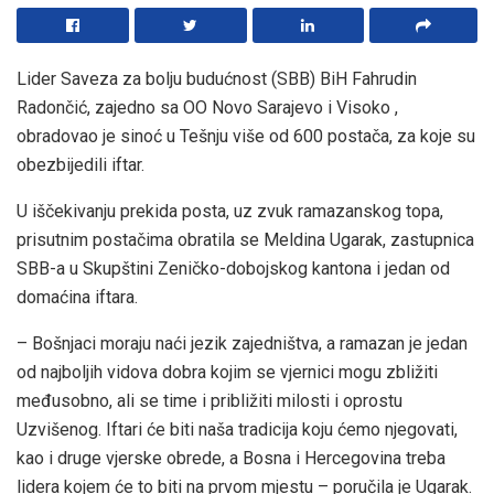
Lider Saveza za bolju budućnost (SBB) BiH Fahrudin
Radončić, zajedno sa OO Novo Sarajevo i Visoko ,
obradovao je sinoć u Tešnju više od 600 postača, za koje su
obezbijedili iftar.
U iščekivanju prekida posta, uz zvuk ramazanskog topa,
prisutnim postačima obratila se Meldina Ugarak, zastupnica
SBB-a u Skupštini Zeničko-dobojskog kantona i jedan od
domaćina iftara.
– Bošnjaci moraju naći jezik zajedništva, a ramazan je jedan
od najboljih vidova dobra kojim se vjernici mogu zbližiti
međusobno, ali se time i približiti milosti i oprostu
Uzvišenog. Iftari će biti naša tradicija koju ćemo njegovati,
kao i druge vjerske obrede, a Bosna i Hercegovina treba
lidera kojem će to biti na prvom mjestu – poručila je Ugarak.