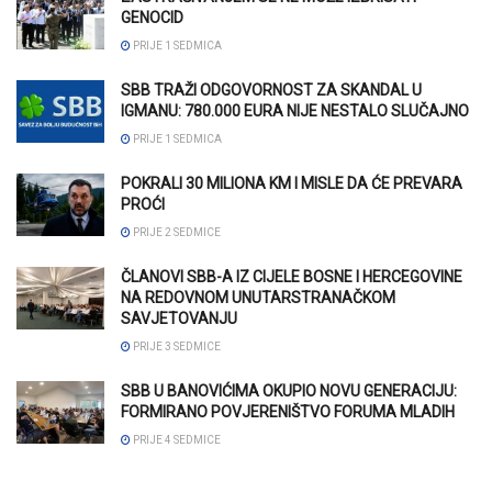
GENOCID
PRIJE 1 SEDMICA
SBB TRAŽI ODGOVORNOST ZA SKANDAL U
IGMANU: 780.000 EURA NIJE NESTALO SLUČAJNO
PRIJE 1 SEDMICA
POKRALI 30 MILIONA KM I MISLE DA ĆE PREVARA
PROĆI
PRIJE 2 SEDMICE
ČLANOVI SBB-A IZ CIJELE BOSNE I HERCEGOVINE
NA REDOVNOM UNUTARSTRANAČKOM
SAVJETOVANJU
PRIJE 3 SEDMICE
SBB U BANOVIĆIMA OKUPIO NOVU GENERACIJU:
FORMIRANO POVJERENIŠTVO FORUMA MLADIH
PRIJE 4 SEDMICE