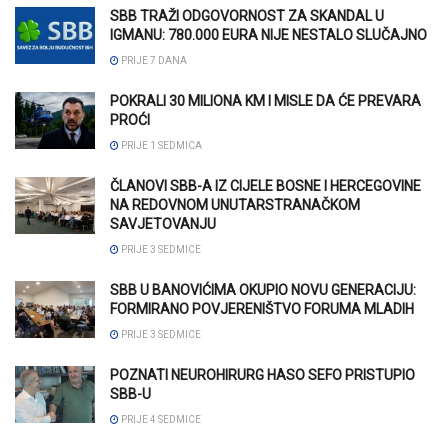
SBB TRAŽI ODGOVORNOST ZA SKANDAL U
IGMANU: 780.000 EURA NIJE NESTALO SLUČAJNO
PRIJE 7 DANA
POKRALI 30 MILIONA KM I MISLE DA ĆE PREVARA
PROĆI
PRIJE 1 SEDMICA
ČLANOVI SBB-A IZ CIJELE BOSNE I HERCEGOVINE
NA REDOVNOM UNUTARSTRANAČKOM
SAVJETOVANJU
PRIJE 3 SEDMICE
SBB U BANOVIĆIMA OKUPIO NOVU GENERACIJU:
FORMIRANO POVJERENIŠTVO FORUMA MLADIH
PRIJE 3 SEDMICE
POZNATI NEUROHIRURG HASO SEFO PRISTUPIO
SBB-U
PRIJE 4 SEDMICE