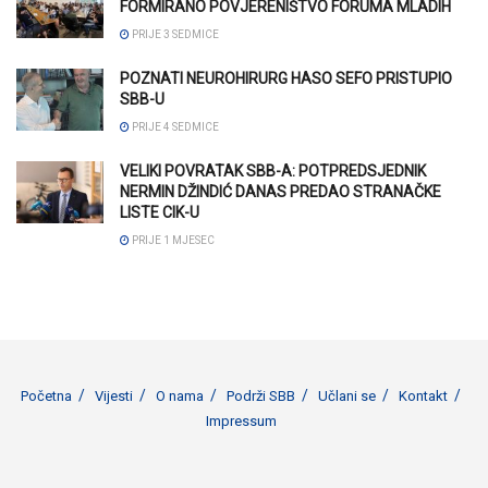
FORMIRANO POVJERENIŠTVO FORUMA MLADIH
PRIJE 3 SEDMICE
POZNATI NEUROHIRURG HASO SEFO PRISTUPIO
SBB-U
PRIJE 4 SEDMICE
VELIKI POVRATAK SBB-A: POTPREDSJEDNIK
NERMIN DŽINDIĆ DANAS PREDAO STRANAČKE
LISTE CIK-U
PRIJE 1 MJESEC
Početna
Vijesti
O nama
Podrži SBB
Učlani se
Kontakt
Impressum