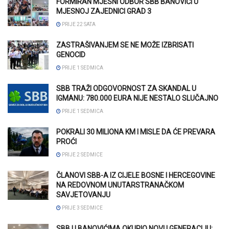
FORMIRAN MJESNI ODBOR SBB BANOVIĆI U
MJESNOJ ZAJEDNICI GRAD 3
PRIJE 22 SATA
ZASTRAŠIVANJEM SE NE MOŽE IZBRISATI
GENOCID
PRIJE 1 SEDMICA
SBB TRAŽI ODGOVORNOST ZA SKANDAL U
IGMANU: 780.000 EURA NIJE NESTALO SLUČAJNO
PRIJE 1 SEDMICA
POKRALI 30 MILIONA KM I MISLE DA ĆE PREVARA
PROĆI
PRIJE 2 SEDMICE
ČLANOVI SBB-A IZ CIJELE BOSNE I HERCEGOVINE
NA REDOVNOM UNUTARSTRANAČKOM
SAVJETOVANJU
PRIJE 3 SEDMICE
SBB U BANOVIĆIMA OKUPIO NOVU GENERACIJU: