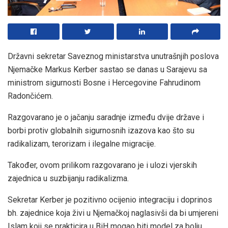
Državni sekretar Saveznog ministarstva unutrašnjih poslova
Njemačke Markus Kerber sastao se danas u Sarajevu sa
ministrom sigurnosti Bosne i Hercegovine Fahrudinom
Radončićem.
Razgovarano je o jačanju saradnje između dvije države i
borbi protiv globalnih sigurnosnih izazova kao što su
radikalizam, terorizam i ilegalne migracije.
Također, ovom prilikom razgovarano je i ulozi vjerskih
zajednica u suzbijanju radikalizma.
Sekretar Kerber je pozitivno ocijenio integraciju i doprinos
bh. zajednice koja živi u Njemačkoj naglasivši da bi umjereni
Islam koji se prakticira u BiH mogao biti model za bolju