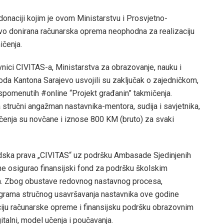
onaciji kojim je ovom Ministarstvu i Prosvjetno-
 donirana računarska oprema neophodna za realizaciju
ičenja.
nici CIVITAS-a, Ministarstva za obrazovanje, nauku i
a Kantona Sarajevo usvojili su zaključak o zajedničkom,
 spomenutih #online “Projekt građanin” takmičenja.
stručni angažman nastavnika-mentora, sudija i savjetnika,
čenja su novčane i iznose 800 KM (bruto) za svaki
judska prava „CIVITAS“ uz podršku Ambasade Sjedinjenih
ne osigurao finansijski fond za podršku školskim
. Zbog obustave redovnog nastavnog procesa,
rograma stručnog usavršavanja nastavnika ove godine
iju računarske opreme i finansijsku podršku obrazovnim
italni, model učenja i poučavanja.