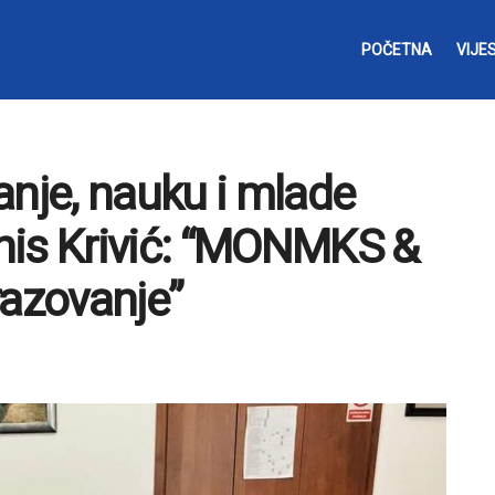
POČETNA
VIJES
anje, nauku i mlade
nis Krivić: “MONMKS &
razovanje”