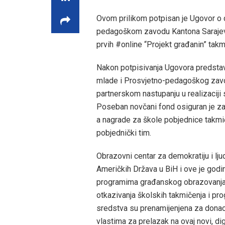
Ovom prilikom potpisan je Ugovor o d
pedagoškom zavodu Kantona Sarajevo
prvih #online “Projekt građanin” takm
Nakon potpisivanja Ugovora predstav
mlade i Prosvjetno-pedagoškog zavod
partnerskom nastupanju u realizaciji
Poseban novčani fond osiguran je za 
a nagrade za škole pobjednice takmi
pobjednički tim.
Obrazovni centar za demokratiju i l
Američkih Država u BiH i ove je godi
programima građanskog obrazovanja
otkazivanja školskih takmičenja i p
sredstva su prenamijenjena za donac
vlastima za prelazak na ovaj novi, dig