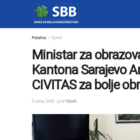
Početna
Vijesti
Ministar za obrazov
Kantona Sarajevo A
CIVITAS za bolje ob
3 Juna, 2020
pod
Vijesti