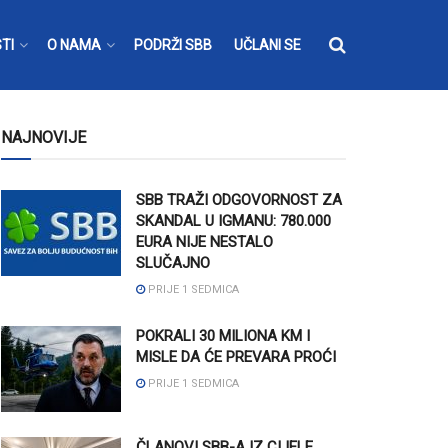
TI
O NAMA
PODRŽI SBB
UČLANI SE
NAJNOVIJE
SBB TRAŽI ODGOVORNOST ZA
SKANDAL U IGMANU: 780.000
EURA NIJE NESTALO
SLUČAJNO
PRIJE 1 SEDMICA
POKRALI 30 MILIONA KM I
MISLE DA ĆE PREVARA PROĆI
PRIJE 1 SEDMICA
ČLANOVI SBB-A IZ CIJELE