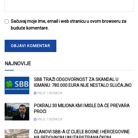
Sačuvaj moje ime, email i web stranicu u ovom browseru za
buduće komentare.
NAJNOVIJE
SBB TRAŽI ODGOVORNOST ZA SKANDAL U
IGMANU: 780.000 EURA NIJE NESTALO SLUČAJNO
PRIJE 1 SEDMICA
POKRALI 30 MILIONA KM I MISLE DA ĆE PREVARA
PROĆI
PRIJE 1 SEDMICA
ČLANOVI SBB-A IZ CIJELE BOSNE I HERCEGOVINE
NA REDOVNOM UNUTARSTRANAČKOM