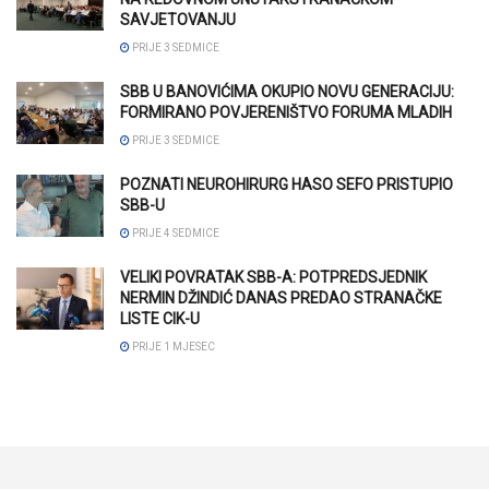
SAVJETOVANJU
PRIJE 3 SEDMICE
SBB U BANOVIĆIMA OKUPIO NOVU GENERACIJU:
FORMIRANO POVJERENIŠTVO FORUMA MLADIH
PRIJE 3 SEDMICE
POZNATI NEUROHIRURG HASO SEFO PRISTUPIO
SBB-U
PRIJE 4 SEDMICE
VELIKI POVRATAK SBB-A: POTPREDSJEDNIK
NERMIN DŽINDIĆ DANAS PREDAO STRANAČKE
LISTE CIK-U
PRIJE 1 MJESEC