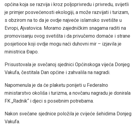
općina koja se razvija i kroz poljoprivredu i privredu, svijetli
je primjer posvećenosti ekologiji, a može razvijati i turizam,
s obzirom na to da je ovdje najveće islamsko svetište u
Evropi, Ajvatovica. Moramo zajedničkim snagama raditi na
promovisanju ovog svetišta i da privučemo domaće i strane
posjetioce koji ovdje mogu naći duhovni mir – izjavila je
ministrica Đapo.
Prisustovala je svečanoj sjednici Općinskoga vijeća Donjeg
Vakufa, čestitala Dan općine i zahvalila na nagradi.
Napomenula je da će plaketu ponijeti u Federalno
ministarstvo okoliša i turizma, a novčanu nagradu je donirala
FK „Radnik“ i djeci s posebnim potrebama.
Nakon svečane sjednice položila je cvijeće šehidima Donjeg
Vakufa.