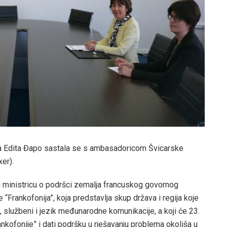
zma Edita Đapo sastala se s ambasadoricom Švicarske
er).
u ministricu o podršci zemalja francuskog govornog
Frankofonija”, koja predstavlja skup država i regija koje
k, službeni i jezik međunarodne komunikacije, a koji će 23.
nkofonije” i dati podršku u rješavanju problema okoliša u