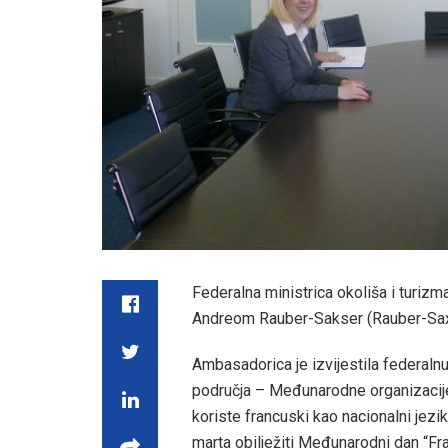
Federalna ministrica okoliša i turi
Andreom Rauber-Sakser (Rauber-Sax
Ambasadorica je izvijestila federaln
područja – Međunarodne organizacije “
koriste francuski kao nacionalni jezi
marta obilježiti Međunarodni dan “Fra