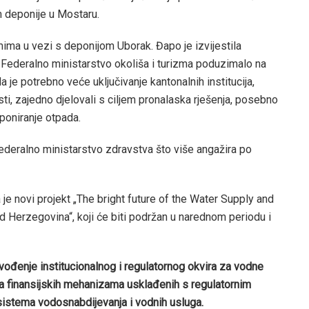
 deponije u Mostaru.
ima u vezi s deponijom Uborak. Đapo je izvijestila
 Federalno ministarstvo okoliša i turizma poduzimalo na
 je potrebno veće uključivanje kantonalnih institucija,
sti, zajedno djelovali s ciljem pronalaska rješenja, posebno
eponiranje otpada.
ederalno ministarstvo zdravstva što više angažira po
je novi projekt „The bright future of the Water Supply and
d Herzegovina“, koji će biti podržan u narednom periodu i
rovođenje institucionalnog i regulatornog okvira za vodne
va finansijskih mehanizama usklađenih s regulatornim
sistema vodosnabdijevanja i vodnih usluga.