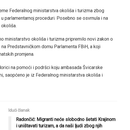
leme Federalnog ministarstva okoliša i turizma zbog
 u parlamentarnoj proceduri. Posebno se osvrnula i na
 okoliša.
o ministarstvo okoliša i turizma pripremilo novi zakon o
ojen na Predstavničkom domu Parlamenta FBiH, a koji
imatskih promjena.
dorici na pomoći i podršci koju ambasada Švicarske
ni, saopćeno je iz Federalnog ministarstva okoliša i
Idući članak
Radončić: Migranti neće slobodno šetati Krajinom
i uništavati turizam, a da naši ljudi zbog njih