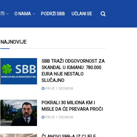
TI
O NAMA
PODRŽI SBB
UČLANI SE
NAJNOVIJE
SBB TRAŽI ODGOVORNOST ZA
SKANDAL U IGMANU: 780.000
EURA NIJE NESTALO
SLUČAJNO
PRIJE 1 SEDMICA
POKRALI 30 MILIONA KM I
MISLE DA ĆE PREVARA PROĆI
PRIJE 1 SEDMICA
ČLANOVI SBB-A IZ CIJELE