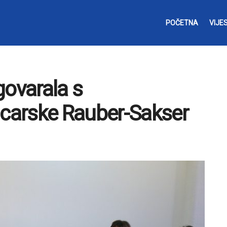
POČETNA
VIJES
govarala s
carske Rauber-Sakser