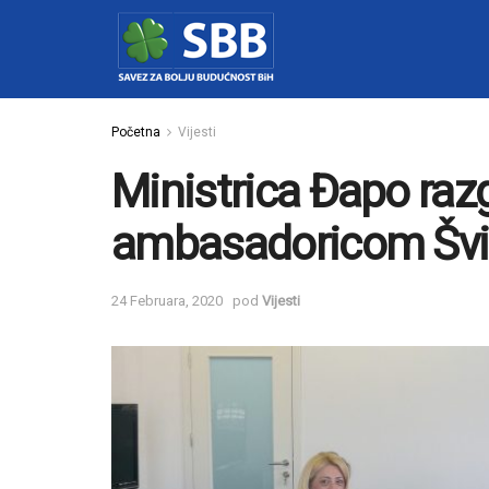
Početna
Vijesti
Ministrica Đapo raz
ambasadoricom Švi
24 Februara, 2020
pod
Vijesti