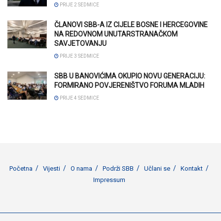
PRIJE 2 SEDMICE
ČLANOVI SBB-A IZ CIJELE BOSNE I HERCEGOVINE
NA REDOVNOM UNUTARSTRANAČKOM
SAVJETOVANJU
PRIJE 3 SEDMICE
SBB U BANOVIĆIMA OKUPIO NOVU GENERACIJU:
FORMIRANO POVJERENIŠTVO FORUMA MLADIH
PRIJE 4 SEDMICE
Početna
Vijesti
O nama
Podrži SBB
Učlani se
Kontakt
Impressum