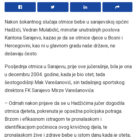
Nakon šokantnog slučaja otmice bebe u sarajevskoj općini
Hadžići, Vedran Mulabdić, ministar unutrašnjih poslova
Kantona Sarajevo, kazao je da se otmice djece u Bosni i
Hercegovini, kao ni u glavnom gradu naše države, ne
dešavaju često.
Posljednja otmica u Sarajevu, prije ove jučerašnje, bila je ona
u decembru 2004. godine, kada je bio otet, tada
šestogodišnji Mak Varešanović, sin tadašnjeg sportskog
direktora FK Sarajevo Mirze Varešanovića.
– Odmah nakon prijave da se u Hadžićima jučer dogodila
otmica djeteta, pokrenuta je opsežna policijska potraga.
Brzom i efikasnom istragom te pronalaskom i
identifikacijom počinioca ovog krivičnog djela, te
pronalaskom žive i zdrave bebe u istom danu kada je oteta,