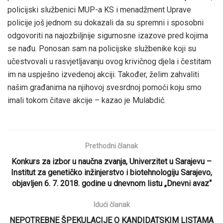
policijski službenici MUP-a KS i menadžment Uprave
policije još jednom su dokazali da su spremni i sposobni
odgovoriti na najozbiljnije sigurnosne izazove pred kojima
se nađu. Ponosan sam na policijske službenike koji su
učestvovali u rasvjetljavanju ovog krivičnog djela i čestitam
im na uspješno izvedenoj akciji. Također, želim zahvaliti
našim građanima na njihovoj svesrdnoj pomoći koju smo
imali tokom čitave akcije – kazao je Mulabdić.
Prethodni članak
Konkurs za izbor u naučna zvanja, Univerzitet u Sarajevu –
Institut za genetičko inžinjerstvo i biotehnologiju Sarajevo,
objavljen 6. 7. 2018. godine u dnevnom listu „Dnevni avaz“
Idući članak
NEPOTREBNE ŠPEKULACIJE O KANDIDATSKIM LISTAMA