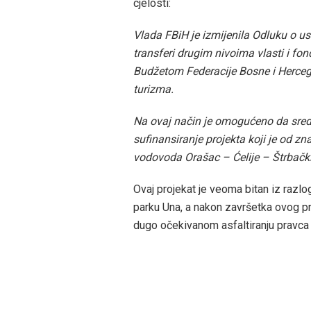
cjelosti:
Vlada FBiH je izmijenila Odluku o us
transferi drugim nivoima vlasti i fo
Budžetom Federacije Bosne i Herceg
turizma.
Na ovaj način je omogućeno da sre
sufinansiranje projekta koji je od zn
vodovoda Orašac – Ćelije – Štrbački 
Ovaj projekat je veoma bitan iz razl
parku Una, a nakon završetka ovog pro
dugo očekivanom asfaltiranju pravc