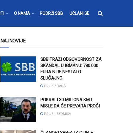
TI
O NAMA
PODRŽI SBB
UČLANI SE
NAJNOVIJE
SBB TRAŽI ODGOVORNOST ZA
SKANDAL U IGMANU: 780.000
EURA NIJE NESTALO
SLUČAJNO
PRIJE 7 DANA
POKRALI 30 MILIONA KM I
MISLE DA ĆE PREVARA PROĆI
PRIJE 1 SEDMICA
ČLANOVI SBB-A IZ CIJELE