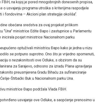
 FBiH, na kojoj je pored mnogobrojnih donesenih propisa,
 o usvajanju programa utroška s kriterijima raspodjele
i i fondovima – Akcioni plan strategije okoliša“.
dine obećana sredstva za ovaj projekat prilikom
u “Una” ministrice Edite Đapo i zastupnice u Parlamentu
 inicirala posjet ministrice Nacionalnom parku.
 neupućeno optuživali ministricu Đapo kako je jedna u nizu
ogodilo se potpuno suprotno. Ono što je vrijedno spomenuti,
rmaciju o nezakonitosti ove Odluke, s obzirom da su
lanirana za Sarajevo, odnosno za izradu Plana upravljanja
zakonito preusmjerena Gradu Bihaću za sufinanciranje
Ćelije-Štrbački Buk u Nacionalnom parku Una.
ativu ministrice Đapo podržala Vlada FBiH.
i potvrđeno usvajanje ove Odluke, a saopćenje prenosimo u