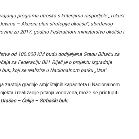
vajanju programa utroška s kriterijima raspodjele „Tekući
ndovima – Akcioni plan strategije okoliša“, utvrđenog
ovine za 2017. godinu Federalnom ministarstvu okoliša i
dstva od 100.000 KM budu dodijeljena Gradu Bihaću za
ačaja za Federaciju BiH. Riječ je o projektu izgradnje
buk, koji se realizira u Nacionalnom parku „Una“.
oga zastoja gradnje smještajnih kapaciteta u Nacionalnom
jekta i realizacije pitanja vodovoda, može se pristupiti
a
Orašac – Ćelije – Štrbački buk.