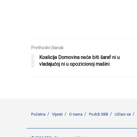
Prethodni članak
Koalicija Domovina neće biti šaraf ni u
vladajućoj ni u opozicionoj mašini
Početna
Vijesti
O nama
Podrži SBB
Učlani se