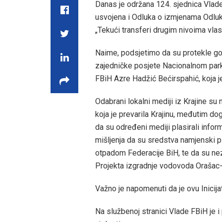
Danas je održana 124. sjednica Vlade
usvojena i Odluka o izmjenama Odluke
„Tekući transferi drugim nivoima vlast
Naime, podsjetimo da su protekle go
zajedničke posjete Nacionalnom park
FBiH Azre Hadžić Bećirspahić, koja je
Odabrani lokalni mediji iz Krajine su
koja je prevarila Krajinu, međutim d
da su određeni mediji plasirali info
mišljenja da su sredstva namjenski p
otpadom Federacije BiH, te da su ne
Projekta izgradnje vodovoda Orašac-
Važno je napomenuti da je ovu Inicij
Na službenoj stranici Vlade FBiH je 