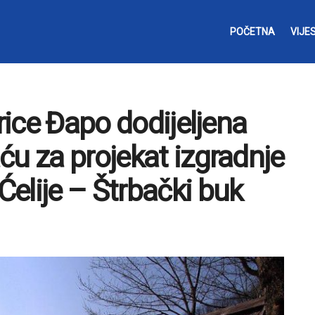
POČETNA
VIJES
trice Đapo dodijeljena
ću za projekat izgradnje
elije – Štrbački buk