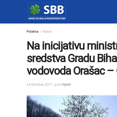
Početna
Vijesti
Na inicijativu minis
sredstva Gradu Biha
vodovoda Orašac – Ć
24 Oktobra, 2017
pod
Vijesti