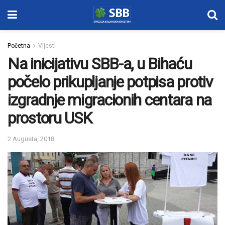
Početna
Vijesti
Na inicijativu SBB-a, u Bihaću
počelo prikupljanje potpisa protiv
izgradnje migracionih centara na
prostoru USK
2 Augusta, 2018