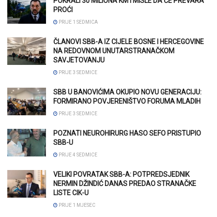
POKRALI 30 MILIONA KM I MISLE DA ĆE PREVARA
PROĆI
PRIJE 1 SEDMICA
ČLANOVI SBB-A IZ CIJELE BOSNE I HERCEGOVINE
NA REDOVNOM UNUTARSTRANAČKOM
SAVJETOVANJU
PRIJE 3 SEDMICE
SBB U BANOVIĆIMA OKUPIO NOVU GENERACIJU:
FORMIRANO POVJERENIŠTVO FORUMA MLADIH
PRIJE 3 SEDMICE
POZNATI NEUROHIRURG HASO SEFO PRISTUPIO
SBB-U
PRIJE 4 SEDMICE
VELIKI POVRATAK SBB-A: POTPREDSJEDNIK
NERMIN DŽINDIĆ DANAS PREDAO STRANAČKE
LISTE CIK-U
PRIJE 1 MJESEC