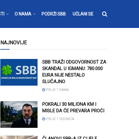
TI
O NAMA
PODRŽI SBB
UČLANI SE
NAJNOVIJE
SBB TRAŽI ODGOVORNOST ZA
SKANDAL U IGMANU: 780.000
EURA NIJE NESTALO
SLUČAJNO
PRIJE 7 DANA
POKRALI 30 MILIONA KM I
MISLE DA ĆE PREVARA PROĆI
PRIJE 1 SEDMICA
ČLANOVI SBB-A IZ CIJELE