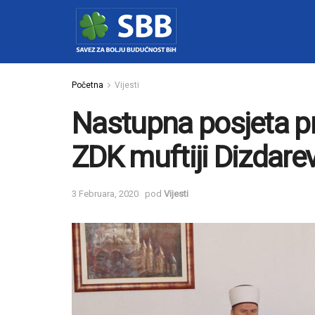
Početna
Vijesti
Nastupna posjeta p
ZDK muftiji Dizdare
3 Februara, 2020
pod
Vijesti