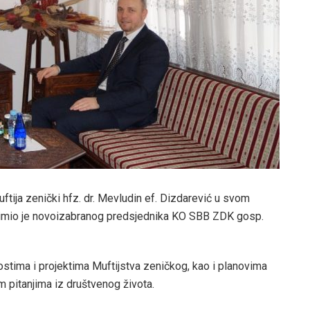
ftija zenički hfz. dr. Mevludin ef. Dizdarević u svom
primio je novoizabranog predsjednika KO SBB ZDK gosp.
stima i projektima Muftijstva zeničkog, kao i planovima
m pitanjima iz društvenog života.