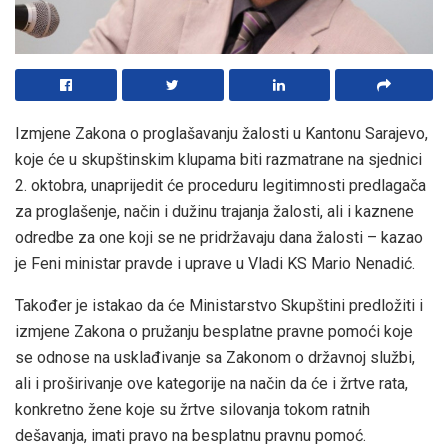
Izmjene Zakona o proglašavanju žalosti u Kantonu Sarajevo,
koje će u skupštinskim klupama biti razmatrane na sjednici
2. oktobra, unaprijedit će proceduru legitimnosti predlagača
za proglašenje, način i dužinu trajanja žalosti, ali i kaznene
odredbe za one koji se ne pridržavaju dana žalosti – kazao
je Feni ministar pravde i uprave u Vladi KS Mario Nenadić.
Također je istakao da će Ministarstvo Skupštini predložiti i
izmjene Zakona o pružanju besplatne pravne pomoći koje
se odnose na usklađivanje sa Zakonom o državnoj službi,
ali i proširivanje ove kategorije na način da će i žrtve rata,
konkretno žene koje su žrtve silovanja tokom ratnih
dešavanja, imati pravo na besplatnu pravnu pomoć.