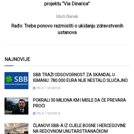
projektu “Via Dinarica”
Idući članak
Rađo: Treba ponovo razmisliti o ukidanju zdravstvenih
ustanova
NAJNOVIJE
SBB TRAŽI ODGOVORNOST ZA SKANDAL U
IGMANU: 780.000 EURA NIJE NESTALO SLUČAJNO
PRIJE 1 SEDMICA
POKRALI 30 MILIONA KM I MISLE DA ĆE PREVARA
PROĆI
PRIJE 1 SEDMICA
ČLANOVI SBB-A IZ CIJELE BOSNE I HERCEGOVINE
NA REDOVNOM UNUTARSTRANAČKOM