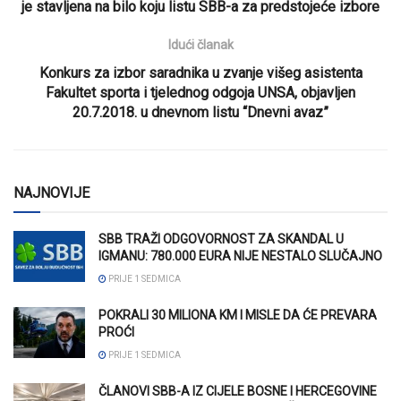
je stavljena na bilo koju listu SBB-a za predstojeće izbore
Idući članak
Konkurs za izbor saradnika u zvanje višeg asistenta
Fakultet sporta i tjelednog odgoja UNSA, objavljen
20.7.2018. u dnevnom listu “Dnevni avaz”
NAJNOVIJE
SBB TRAŽI ODGOVORNOST ZA SKANDAL U
IGMANU: 780.000 EURA NIJE NESTALO SLUČAJNO
PRIJE 1 SEDMICA
POKRALI 30 MILIONA KM I MISLE DA ĆE PREVARA
PROĆI
PRIJE 1 SEDMICA
ČLANOVI SBB-A IZ CIJELE BOSNE I HERCEGOVINE