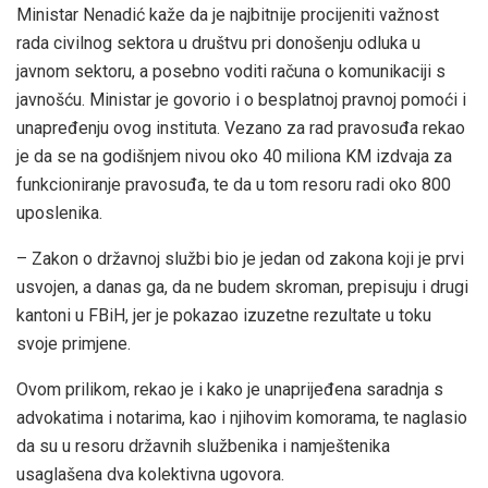
Ministar Nenadić kaže da je najbitnije procijeniti važnost
rada civilnog sektora u društvu pri donošenju odluka u
javnom sektoru, a posebno voditi računa o komunikaciji s
javnošću. Ministar je govorio i o besplatnoj pravnoj pomoći i
unapređenju ovog instituta. Vezano za rad pravosuđa rekao
je da se na godišnjem nivou oko 40 miliona KM izdvaja za
funkcioniranje pravosuđa, te da u tom resoru radi oko 800
uposlenika.
– Zakon o državnoj službi bio je jedan od zakona koji je prvi
usvojen, a danas ga, da ne budem skroman, prepisuju i drugi
kantoni u FBiH, jer je pokazao izuzetne rezultate u toku
svoje primjene.
Ovom prilikom, rekao je i kako je unaprijeđena saradnja s
advokatima i notarima, kao i njihovim komorama, te naglasio
da su u resoru državnih službenika i namještenika
usaglašena dva kolektivna ugovora.