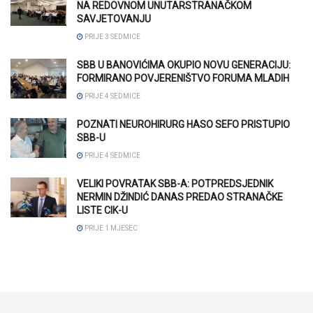
NA REDOVNOM UNUTARSTRANAČKOM
SAVJETOVANJU
PRIJE 3 SEDMICE
SBB U BANOVIĆIMA OKUPIO NOVU GENERACIJU:
FORMIRANO POVJERENIŠTVO FORUMA MLADIH
PRIJE 4 SEDMICE
POZNATI NEUROHIRURG HASO SEFO PRISTUPIO
SBB-U
PRIJE 4 SEDMICE
VELIKI POVRATAK SBB-A: POTPREDSJEDNIK
NERMIN DŽINDIĆ DANAS PREDAO STRANAČKE
LISTE CIK-U
PRIJE 1 MJESEC