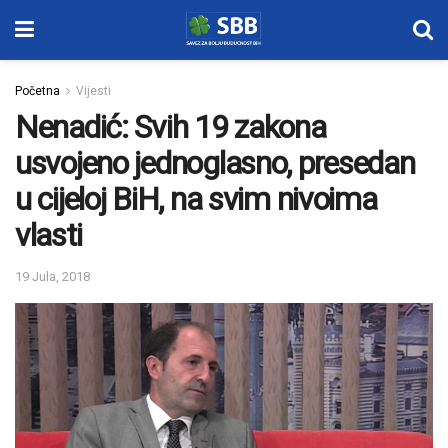
Početna
Vijesti
Nenadić: Svih 19 zakona
usvojeno jednoglasno, presedan
u cijeloj BiH, na svim nivoima
vlasti
19 Jula, 2018