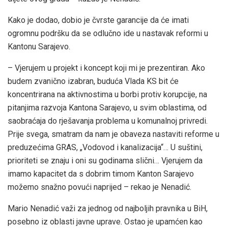
Kako je dodao, dobio je čvrste garancije da će imati
ogromnu podršku da se odlučno ide u nastavak reformi u
Kantonu Sarajevo.
– Vjerujem u projekt i koncept koji mi je prezentiran. Ako
budem zvanično izabran, buduća Vlada KS bit će
koncentrirana na aktivnostima u borbi protiv korupcije, na
pitanjima razvoja Kantona Sarajevo, u svim oblastima, od
saobraćaja do rješavanja problema u komunalnoj privredi.
Prije svega, smatram da nam je obaveza nastaviti reforme u
preduzećima GRAS, „Vodovod i kanalizacija“… U suštini,
prioriteti se znaju i oni su godinama slični… Vjerujem da
imamo kapacitet da s dobrim timom Kanton Sarajevo
možemo snažno povući naprijed – rekao je Nenadić.
Mario Nenadić važi za jednog od najboljih pravnika u BiH,
posebno iz oblasti javne uprave. Ostao je upamćen kao