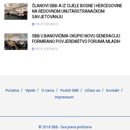
ČLANOVI SBB-A IZ CIJELE BOSNE I HERCEGOVINE
NA REDOVNOM UNUTARSTRANAČKOM
SAVJETOVANJU
PRIJE 3 SEDMICE
SBB U BANOVIĆIMA OKUPIO NOVU GENERACIJU:
FORMIRANO POVJERENIŠTVO FORUMA MLADIH
PRIJE 4 SEDMICE
Početna
Vijesti
O nama
Podrži SBB
Učlani se
Kontakt
Impressum
© 2018 SBB - Sva prava pridržana