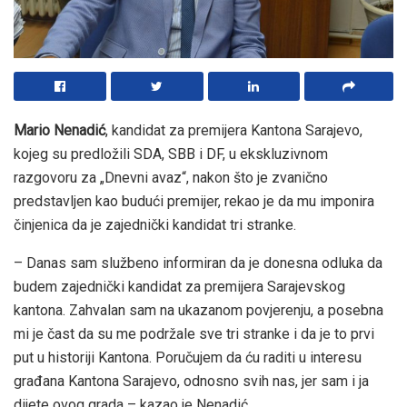
Mario Nenadić
, kandidat za premijera Kantona Sarajevo,
kojeg su predložili SDA, SBB i DF, u ekskluzivnom
razgovoru za „Dnevni avaz“, nakon što je zvanično
predstavljen kao budući premijer, rekao je da mu imponira
činjenica da je zajednički kandidat tri stranke.
– Danas sam službeno informiran da je donesna odluka da
budem zajednički kandidat za premijera Sarajevskog
kantona. Zahvalan sam na ukazanom povjerenju, a posebna
mi je čast da su me podržale sve tri stranke i da je to prvi
put u historiji Kantona. Poručujem da ću raditi u interesu
građana Kantona Sarajevo, odnosno svih nas, jer sam i ja
dijete ovog grada – kazao je Nenadić.