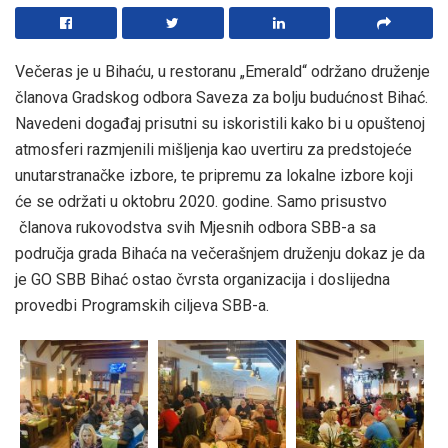
Večeras je u Bihaću, u restoranu „Emerald“ održano druženje
članova Gradskog odbora Saveza za bolju budućnost Bihać.
Navedeni događaj prisutni su iskoristili kako bi u opuštenoj
atmosferi razmjenili mišljenja kao uvertiru za predstojeće
unutarstranačke izbore, te pripremu za lokalne izbore koji
će se održati u oktobru 2020. godine. Samo prisustvo
članova rukovodstva svih Mjesnih odbora SBB-a sa
područja grada Bihaća na večerašnjem druženju dokaz je da
je GO SBB Bihać ostao čvrsta organizacija i doslijedna
provedbi Programskih ciljeva SBB-a.