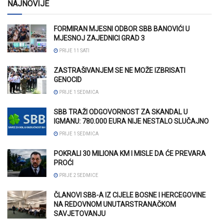
NAJNOVIJE
FORMIRAN MJESNI ODBOR SBB BANOVIĆI U
MJESNOJ ZAJEDNICI GRAD 3
PRIJE 11 SATI
ZASTRAŠIVANJEM SE NE MOŽE IZBRISATI
GENOCID
PRIJE 1 SEDMICA
SBB TRAŽI ODGOVORNOST ZA SKANDAL U
IGMANU: 780.000 EURA NIJE NESTALO SLUČAJNO
PRIJE 1 SEDMICA
POKRALI 30 MILIONA KM I MISLE DA ĆE PREVARA
PROĆI
PRIJE 2 SEDMICE
ČLANOVI SBB-A IZ CIJELE BOSNE I HERCEGOVINE
NA REDOVNOM UNUTARSTRANAČKOM
SAVJETOVANJU