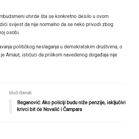
ombudsmeni utvrde šta se konkretno desilo u ovom
odići svijest da nije normalno da se neko privodi zbog
noj osobi.
javanja političkog neslaganja u demokratskim društvima, o
je Arnaut, ističući da prilikom navedenog događaja nije
Idući članak
Beganović: Ako policiji budu niže penzije, isključivi
krivci bit će Novalić i Čampara