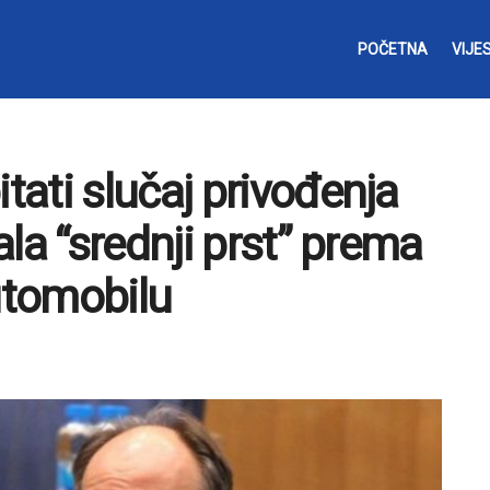
POČETNA
VIJES
ati slučaj privođenja
la “srednji prst” prema
utomobilu