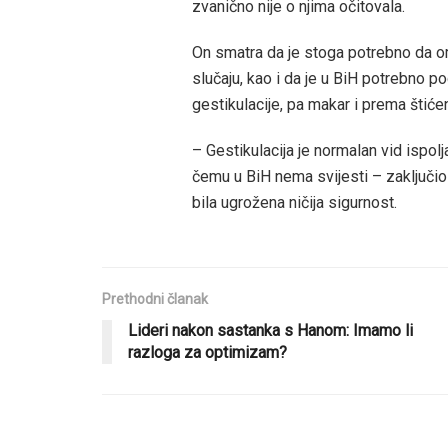
zvanično nije o njima očitovala.
On smatra da je stoga potrebno da 
slučaju, kao i da je u BiH potrebno p
gestikulacije, pa makar i prema štiće
– Gestikulacija je normalan vid ispol
čemu u BiH nema svijesti – zaključio 
bila ugrožena ničija sigurnost.
Prethodni članak
Lideri nakon sastanka s Hanom: Imamo li
razloga za optimizam?