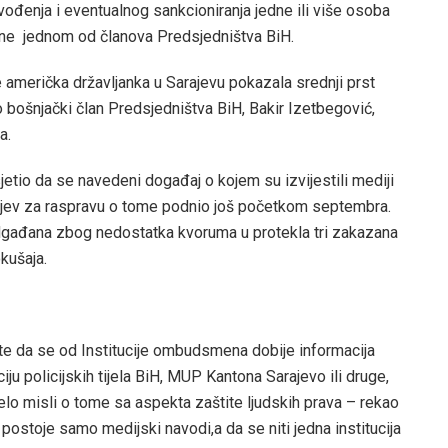
ivođenja i eventualnog sankcioniranja jedne ili više osoba
ene jednom od članova Predsjedništva BiH.
e američka državljanka u Sarajevu pokazala srednji prst
bošnjački član Predsjedništva BiH, Bakir Izetbegović,
a.
sjetio da se navedeni događaj o kojem su izvijestili mediji
htjev za raspravu o tome podnio još početkom septembra.
odgađana zbog nedostatka kvoruma u protekla tri zakazana
kušaja.
este da se od Institucije ombudsmena dobije informacija
iju policijskih tijela BiH, MUP Kantona Sarajevo ili druge,
ijelo misli o tome sa aspekta zaštite ljudskih prava – rekao
 postoje samo medijski navodi,a da se niti jedna institucija