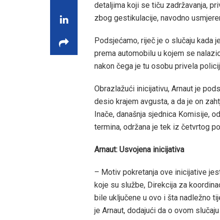
detaljima koji se tiču zadržavanja, pr
zbog gestikulacije, navodno usmjer
Podsjećamo, riječ je o slučaju kada j
prema automobilu u kojem se nalazio 
nakon čega je tu osobu privela policij
Obrazlažući inicijativu, Arnaut je pod
desio krajem avgusta, a da je on za
Inače, današnja sjednica Komisije, 
termina, održana je tek iz četvrtog po
Arnaut: Usvojena inicijativa
– Motiv pokretanja ove inicijative j
koje su službe, Direkcija za koordinac
bile uključene u ovo i šta nadležno t
je Arnaut, dodajući da o ovom slučaju