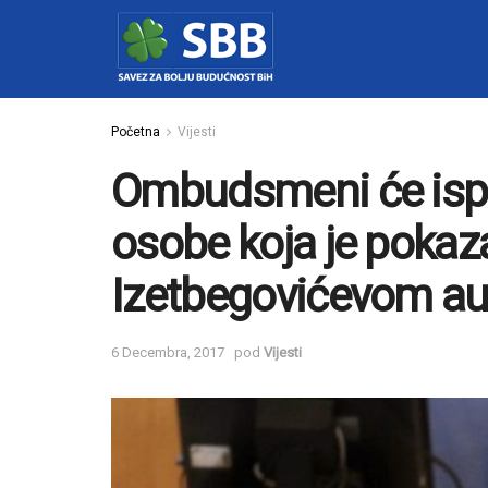
Početna
Vijesti
Ombudsmeni će ispit
osobe koja je pokaza
Izetbegovićevom a
6 Decembra, 2017
pod
Vijesti