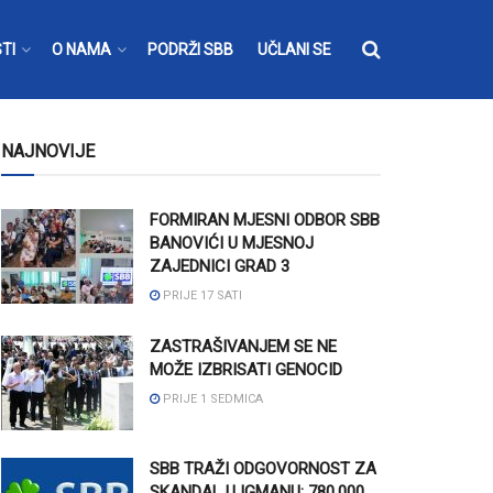
TI
O NAMA
PODRŽI SBB
UČLANI SE
NAJNOVIJE
FORMIRAN MJESNI ODBOR SBB
BANOVIĆI U MJESNOJ
ZAJEDNICI GRAD 3
PRIJE 17 SATI
ZASTRAŠIVANJEM SE NE
MOŽE IZBRISATI GENOCID
PRIJE 1 SEDMICA
SBB TRAŽI ODGOVORNOST ZA
SKANDAL U IGMANU: 780.000