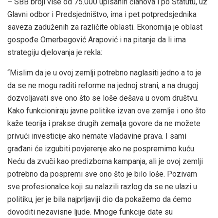
– SBB broji više od 75.000 upisanih članova i po Statutu, uz
Glavni odbor i Predsjedništvo, ima i pet potpredsjednika
saveza zaduženih za različite oblasti. Ekonomija je oblast
gospođe Omerbegović Arapović i na pitanje da li ima
strategiju djelovanja je rekla:
“Mislim da je u ovoj zemlji potrebno naglasiti jedno a to je
da se ne mogu raditi reforme na jednoj strani, a na drugoj
dozvoljavati sve ono što se loše dešava u ovom društvu.
Kako funkcioniraju javne politike izvan ove zemlje i ono što
kaže teorija i prakse drugih zemalja govore da ne možete
privući investicije ako nemate vladavine prava. I sami
građani će izgubiti povjerenje ako ne pospremimo kuću.
Neću da zvuči kao predizborna kampanja, ali je ovoj zemlji
potrebno da pospremi sve ono što je bilo loše. Pozivam
sve profesionalce koji su nalazili razlog da se ne ulazi u
politiku, jer je bila najprljaviji dio da pokažemo da ćemo
dovoditi nezavisne ljude. Mnoge funkcije date su