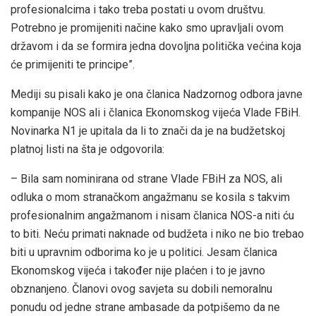
profesionalcima i tako treba postati u ovom društvu.
Potrebno je promijeniti načine kako smo upravljali ovom
državom i da se formira jedna dovoljna politička većina koja
će primijeniti te principe”.
Mediji su pisali kako je ona članica Nadzornog odbora javne
kompanije NOS ali i članica Ekonomskog vijeća Vlade FBiH.
Novinarka N1 je upitala da li to znači da je na budžetskoj
platnoj listi na šta je odgovorila:
– Bila sam nominirana od strane Vlade FBiH za NOS, ali
odluka o mom stranačkom angažmanu se kosila s takvim
profesionalnim angažmanom i nisam članica NOS-a niti ću
to biti. Neću primati naknade od budžeta i niko ne bio trebao
biti u upravnim odborima ko je u politici. Jesam članica
Ekonomskog vijeća i također nije plaćen i to je javno
obznanjeno. Članovi ovog savjeta su dobili nemoralnu
ponudu od jedne strane ambasade da potpišemo da ne