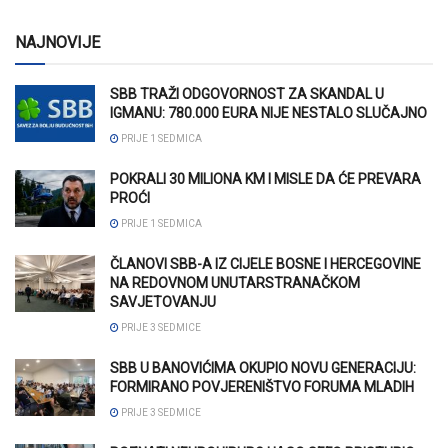
NAJNOVIJE
SBB TRAŽI ODGOVORNOST ZA SKANDAL U
IGMANU: 780.000 EURA NIJE NESTALO SLUČAJNO
PRIJE 1 SEDMICA
POKRALI 30 MILIONA KM I MISLE DA ĆE PREVARA
PROĆI
PRIJE 1 SEDMICA
ČLANOVI SBB-A IZ CIJELE BOSNE I HERCEGOVINE
NA REDOVNOM UNUTARSTRANAČKOM
SAVJETOVANJU
PRIJE 3 SEDMICE
SBB U BANOVIĆIMA OKUPIO NOVU GENERACIJU:
FORMIRANO POVJERENIŠTVO FORUMA MLADIH
PRIJE 3 SEDMICE