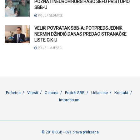
POZNATI NEUROHIRURG HASO SEFO PRISTUPIO
SBB-U
PRIJE 4 SEDMICE
VELIKI POVRATAK SBB-A: POTPREDSJEDNIK
NERMIN DŽINDIĆ DANAS PREDAO STRANAČKE
LISTE CIK-U
PRIJE 1 MJESEC
Početna
Vijesti
O nama
Podrži SBB
Učlani se
Kontakt
Impressum
© 2018 SBB - Sva prava pridržana