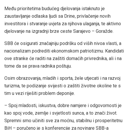
Među prioritetima budućeg djelovanja istaknuto je
zaustavljanje odlaska ljudi sa Drine, privlačenje novih
investitora i stvaranje uvjeta za njihova ulaganja, te aktivno
djelovanje na izgradnji brze ceste Sarajevo – Goražde.
SBB će osigurati značajniju podršku od viših nivoa vlasti, a
nacionalizam podrediti ekonomskom patriotizmu. Kandidati
ove stranke će raditi na zaštiti domaćih privrednika, ali i na
tome da se prava radnika poštuju.
Osim obrazovanja, mladih i sporta, žele utjecati i na razvoj
turizma, te podizanje svijesti o zaštiti životne okoline te s
tim u vezi riješiti problem deponije.
– Spoj mladosti, iskustva, dobre namjere i odgovornosti je
kao spoj vode, zemlje i svjetlosti sunca, a to znači život.
Spremni smo učiniti sve za moćnu, stabilnu i prosperitetnu
BiH – poručeno je s konferencije za novinare SBB-a