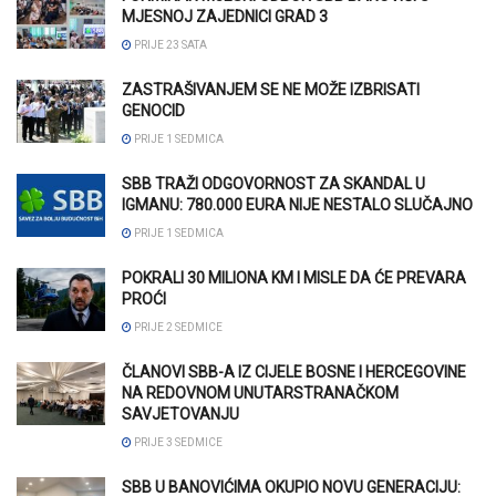
MJESNOJ ZAJEDNICI GRAD 3
PRIJE 23 SATA
ZASTRAŠIVANJEM SE NE MOŽE IZBRISATI
GENOCID
PRIJE 1 SEDMICA
SBB TRAŽI ODGOVORNOST ZA SKANDAL U
IGMANU: 780.000 EURA NIJE NESTALO SLUČAJNO
PRIJE 1 SEDMICA
POKRALI 30 MILIONA KM I MISLE DA ĆE PREVARA
PROĆI
PRIJE 2 SEDMICE
ČLANOVI SBB-A IZ CIJELE BOSNE I HERCEGOVINE
NA REDOVNOM UNUTARSTRANAČKOM
SAVJETOVANJU
PRIJE 3 SEDMICE
SBB U BANOVIĆIMA OKUPIO NOVU GENERACIJU: