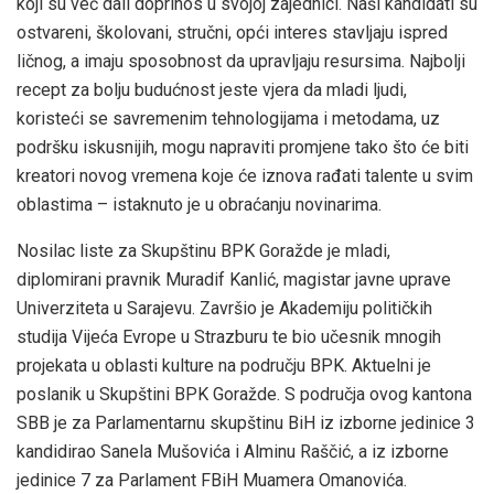
koji su već dali doprinos u svojoj zajednici. Naši kandidati su
ostvareni, školovani, stručni, opći interes stavljaju ispred
ličnog, a imaju sposobnost da upravljaju resursima. Najbolji
recept za bolju budućnost jeste vjera da mladi ljudi,
koristeći se savremenim tehnologijama i metodama, uz
podršku iskusnijih, mogu napraviti promjene tako što će biti
kreatori novog vremena koje će iznova rađati talente u svim
oblastima – istaknuto je u obraćanju novinarima.
Nosilac liste za Skupštinu BPK Goražde je mladi,
diplomirani pravnik Muradif Kanlić, magistar javne uprave
Univerziteta u Sarajevu. Završio je Akademiju političkih
studija Vijeća Evrope u Strazburu te bio učesnik mnogih
projekata u oblasti kulture na području BPK. Aktuelni je
poslanik u Skupštini BPK Goražde. S područja ovog kantona
SBB je za Parlamentarnu skupštinu BiH iz izborne jedinice 3
kandidirao Sanela Mušovića i Alminu Raščić, a iz izborne
jedinice 7 za Parlament FBiH Muamera Omanovića.