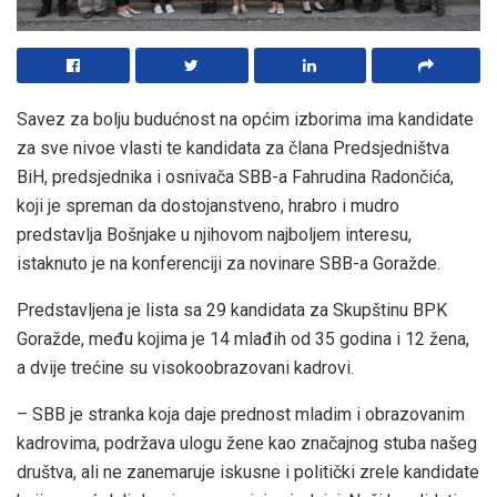
Savez za bolju budućnost na općim izborima ima kandidate
za sve nivoe vlasti te kandidata za člana Predsjedništva
BiH, predsjednika i osnivača SBB-a Fahrudina Radončića,
koji je spreman da dostojanstveno, hrabro i mudro
predstavlja Bošnjake u njihovom najboljem interesu,
istaknuto je na konferenciji za novinare SBB-a Goražde.
Predstavljena je lista sa 29 kandidata za Skupštinu BPK
Goražde, među kojima je 14 mlađih od 35 godina i 12 žena,
a dvije trećine su visokoobrazovani kadrovi.
– SBB je stranka koja daje prednost mladim i obrazovanim
kadrovima, podržava ulogu žene kao značajnog stuba našeg
društva, ali ne zanemaruje iskusne i politički zrele kandidate