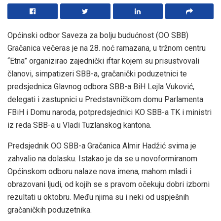
Općinski odbor Saveza za bolju budućnost (OO SBB)
Gračanica večeras je na 28. noć ramazana, u tržnom centru
“Etna” organizirao zajednički iftar kojem su prisustvovali
članovi, simpatizeri SBB-a, gračanički poduzetnici te
predsjednica Glavnog odbora SBB-a BiH Lejla Vuković,
delegati i zastupnici u Predstavničkom domu Parlamenta
FBiH i Domu naroda, potpredsjednici KO SBB-a TK i ministri
iz reda SBB-a u Vladi Tuzlanskog kantona.
Predsjednik OO SBB-a Gračanica Almir Hadžić svima je
zahvalio na dolasku. Istakao je da se u novoformiranom
Općinskom odboru nalaze nova imena, mahom mladi i
obrazovani ljudi, od kojih se s pravom očekuju dobri izborni
rezultati u oktobru. Među njima su i neki od uspješnih
gračaničkih poduzetnika.