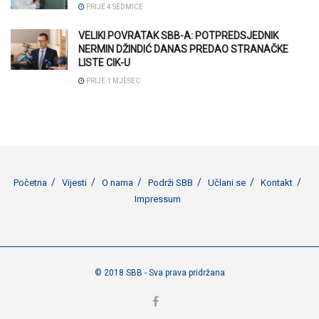
PRIJE 4 SEDMICE
VELIKI POVRATAK SBB-A: POTPREDSJEDNIK
NERMIN DŽINDIĆ DANAS PREDAO STRANAČKE
LISTE CIK-U
PRIJE 1 MJESEC
Početna
Vijesti
O nama
Podrži SBB
Učlani se
Kontakt
Impressum
© 2018 SBB - Sva prava pridržana