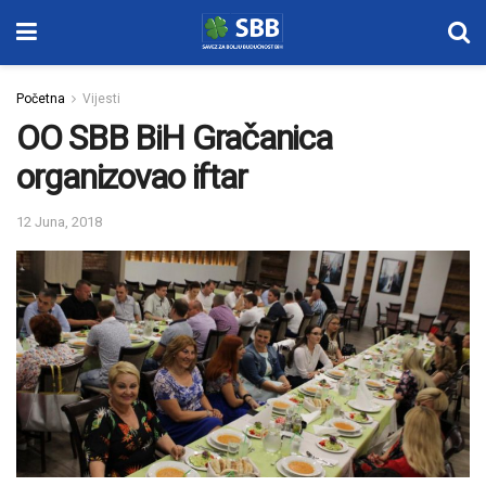
Početna
Vijesti
OO SBB BiH Gračanica
organizovao iftar
12 Juna, 2018