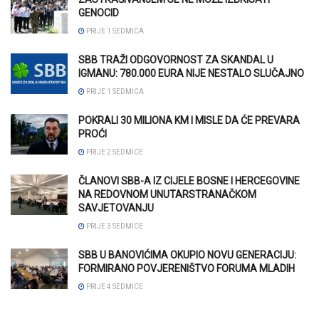
GENOCID
PRIJE 1 SEDMICA
SBB TRAŽI ODGOVORNOST ZA SKANDAL U
IGMANU: 780.000 EURA NIJE NESTALO SLUČAJNO
PRIJE 1 SEDMICA
POKRALI 30 MILIONA KM I MISLE DA ĆE PREVARA
PROĆI
PRIJE 2 SEDMICE
ČLANOVI SBB-A IZ CIJELE BOSNE I HERCEGOVINE
NA REDOVNOM UNUTARSTRANAČKOM
SAVJETOVANJU
PRIJE 3 SEDMICE
SBB U BANOVIĆIMA OKUPIO NOVU GENERACIJU:
FORMIRANO POVJERENIŠTVO FORUMA MLADIH
PRIJE 4 SEDMICE