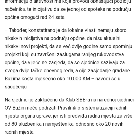
informaciju o aktivnostima koje provodi obnašajući poziciju
načelnika, te inicijativu da se jednoj od apoteka na području
općine omogući rad 24 sata.
– Također, konstatirano je da lokalne vlasti nemaju skoro
nikakvih inicijativa na području općine, da nisu aktuelni
nikakvi novi projekti, da se već dvije godine samo spominju
projekti koji su završeni zaslugama ranijeg rukovodstva
općine, da vijeće ne zasjeda, da se sjednice sazivaju za
svega dvije tačke dnevnog reda, a čije zasjedanje građane
Bužima košta mjesečno oko 10.000 KM – navodi se u
saopćenju.
Na sjednici je zaključeno da Klub SBB-a na narednoj sjednici
OV Bužim neće podržati Pravilnik o sistematizaciji radnih
mjesta organa uprave, jer isti predviđa radna mjesta za više
od 80 službenika i namještenika, odnosno oko 20 novih
radnih mjesta.