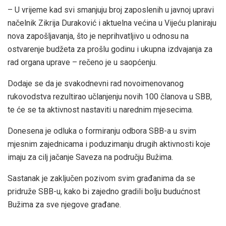
– U vrijeme kad svi smanjuju broj zaposlenih u javnoj upravi
načelnik Zikrija Duraković i aktuelna većina u Vijeću planiraju
nova zapošljavanja, što je neprihvatljivo u odnosu na
ostvarenje budžeta za prošlu godinu i ukupna izdvajanja za
rad organa uprave – rečeno je u saopćenju.
Dodaje se da je svakodnevni rad novoimenovanog
rukovodstva rezultirao učlanjenju novih 100 članova u SBB,
te će se ta aktivnost nastaviti u narednim mjesecima.
Donesena je odluka o formiranju odbora SBB-a u svim
mjesnim zajednicama i poduzimanju drugih aktivnosti koje
imaju za cilj jačanje Saveza na području Bužima.
Sastanak je zaključen pozivom svim građanima da se
pridruže SBB-u, kako bi zajedno gradili bolju budućnost
Bužima za sve njegove građane.