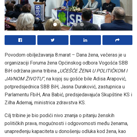
Povodom obilježavanja 8.marat – Dana žena, večeras je u
organizaciji Foruma žena Općinskog odbora Vogošća SBB
BiH održana javna tribina
„UĆEŠĆE ŽENA U POLITIČKOM I
JAVNOM ŽIVOTU“,
na kojoj su gošće bile Adisa Arapović,
potpredsjednica SBB BiH, Jasna Duraković, zastupnica u
Parlamentu FbiH, Ana Babić, predsjedavajuća Skupštine KS i
Zilha Ademaj, ministrica zdravstva KS.
Cilj tribine je bio podići nivo znanja o pitanju ženskih
političkih prava, mogućnosti i odgovornosti među ženama,
unapređenju kapaciteta u donošenju odluka kod žena, kao