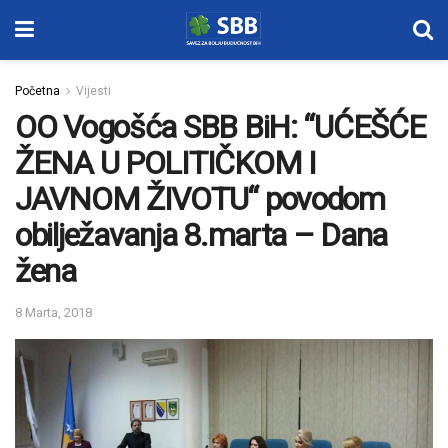
Početna
Vijesti
OO Vogošća SBB BiH: “UĆEŠĆE
ŽENA U POLITIČKOM I
JAVNOM ŽIVOTU“ povodom
obilježavanja 8.marta – Dana
žena
8 Marta, 2018