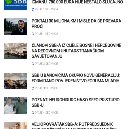
IGMANU: 780.000 EURA NIJE NESTALO SLUČAJNO
PRIJE 1 SEDMICA
POKRALI 30 MILIONA KM I MISLE DA ĆE PREVARA
PROĆI
PRIJE 1 SEDMICA
ČLANOVI SBB-A IZ CIJELE BOSNE I HERCEGOVINE
NA REDOVNOM UNUTARSTRANAČKOM
SAVJETOVANJU
PRIJE 3 SEDMICE
SBB U BANOVIĆIMA OKUPIO NOVU GENERACIJU:
FORMIRANO POVJERENIŠTVO FORUMA MLADIH
PRIJE 3 SEDMICE
POZNATI NEUROHIRURG HASO SEFO PRISTUPIO
SBB-U
PRIJE 4 SEDMICE
VELIKI POVRATAK SBB-A: POTPREDSJEDNIK