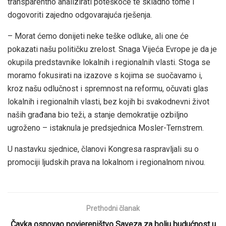
transparentno analizirati poteškoće te skladno tome i
dogovoriti zajedno odgovarajuća rješenja.
– Morat ćemo donijeti neke teške odluke, ali one će
pokazati našu političku zrelost. Snaga Vijeća Evrope je da je
okupila predstavnike lokalnih i regionalnih vlasti. Stoga se
moramo fokusirati na izazove s kojima se suočavamo i,
kroz našu odlučnost i spremnost na reformu, očuvati glas
lokalnih i regionalnih vlasti, bez kojih bi svakodnevni život
naših građana bio teži, a stanje demokratije ozbiljno
ugroženo – istaknula je predsjednica Mosler-Ternstrem.
U nastavku sjednice, članovi Kongresa raspravljali su o
promociji ljudskih prava na lokalnom i regionalnom nivou.
Prethodni članak
Čavka osnovao povjereništvo Saveza za bolju budućnost u