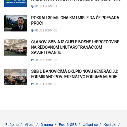
PRIJE 1 SEDMICA
POKRALI 30 MILIONA KM I MISLE DA ĆE PREVARA
PROĆI
PRIJE 2 SEDMICE
ČLANOVI SBB-A IZ CIJELE BOSNE I HERCEGOVINE
NA REDOVNOM UNUTARSTRANAČKOM
SAVJETOVANJU
PRIJE 3 SEDMICE
SBB U BANOVIĆIMA OKUPIO NOVU GENERACIJU:
FORMIRANO POVJERENIŠTVO FORUMA MLADIH
PRIJE 4 SEDMICE
Početna
Vijesti
O nama
Podrži SBB
Učlani se
Kontakt