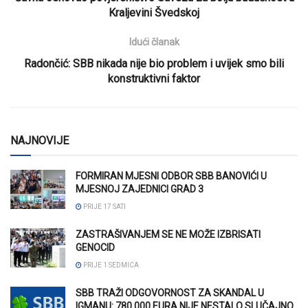
Kraljevini Švedskoj
Idući članak
Radončić: SBB nikada nije bio problem i uvijek smo bili
konstruktivni faktor
NAJNOVIJE
FORMIRAN MJESNI ODBOR SBB BANOVIĆI U
MJESNOJ ZAJEDNICI GRAD 3
PRIJE 17 SATI
ZASTRAŠIVANJEM SE NE MOŽE IZBRISATI
GENOCID
PRIJE 1 SEDMICA
SBB TRAŽI ODGOVORNOST ZA SKANDAL U
IGMANU: 780.000 EURA NIJE NESTALO SLUČAJNO