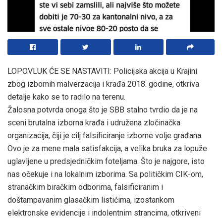
LOPOVLUK ĆE SE NASTAVITI: Policijska akcija u Krajini
zbog izbornih malverzacija i krađa 2018. godine, otkriva
detalje kako se to radilo na terenu.
Žalosna potvrda onoga što je SBB stalno tvrdio da je na
sceni brutalna izborna krađa i udružena zločinačka
organizacija, čiji je cilj falsificiranje izborne volje građana.
Ovo je za mene mala satisfakcija, a velika bruka za lopuže
uglavljene u predsjedničkim foteljama. Što je najgore, isto
nas očekuje i na lokalnim izborima. Sa političkim CIK-om,
stranačkim biračkim odborima, falsificiranim i
doštampavanim glasačkim listićima, izostankom
elektronske evidencije i indolentnim strancima, otkriveni