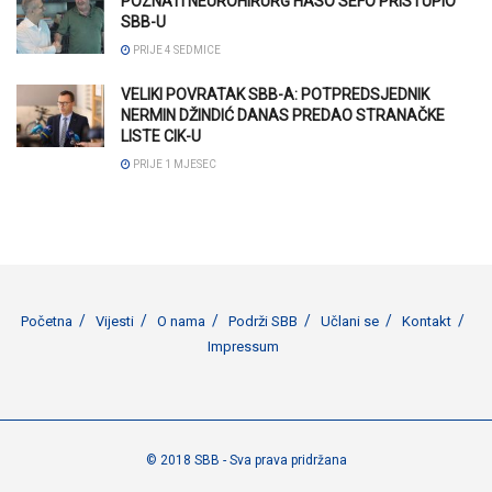
POZNATI NEUROHIRURG HASO SEFO PRISTUPIO
SBB-U
PRIJE 4 SEDMICE
VELIKI POVRATAK SBB-A: POTPREDSJEDNIK
NERMIN DŽINDIĆ DANAS PREDAO STRANAČKE
LISTE CIK-U
PRIJE 1 MJESEC
Početna
Vijesti
O nama
Podrži SBB
Učlani se
Kontakt
Impressum
© 2018 SBB - Sva prava pridržana