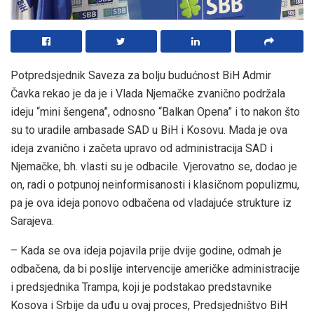
Potpredsjednik Saveza za bolju budućnost BiH Admir
Čavka rekao je da je i Vlada Njemačke zvanično podržala
ideju “mini šengena”, odnosno “Balkan Opena” i to nakon što
su to uradile ambasade SAD u BiH i Kosovu. Mada je ova
ideja zvanično i začeta upravo od administracija SAD i
Njemačke, bh. vlasti su je odbacile. Vjerovatno se, dodao je
on, radi o potpunoj neinformisanosti i klasičnom populizmu,
pa je ova ideja ponovo odbačena od vladajuće strukture iz
Sarajeva.
– Kada se ova ideja pojavila prije dvije godine, odmah je
odbačena, da bi poslije intervencije američke administracije
i predsjednika Trampa, koji je podstakao predstavnike
Kosova i Srbije da uđu u ovaj proces, Predsjedništvo BiH