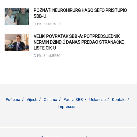
POZNATI NEUROHIRURG HASO SEFO PRISTUPIO
SBB-U
PRIJE 4 SEDMICE
VELIKI POVRATAK SBB-A: POTPREDSJEDNIK
NERMIN DŽINDIĆ DANAS PREDAO STRANAČKE
LISTE CIK-U
PRIJE 1 MJESEC
Početna
Vijesti
O nama
Podrži SBB
Učlani se
Kontakt
Impressum