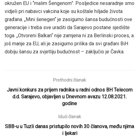
okružen EU i “malim Šengenom”. Posljedice nesaradnje smo
vidjeli pri nabavci vakcina koje su koštale hiljade života
građana. „Mini šenegen“ je zasigurno šansa budućnosti ove
generacije i treba sve uraditi da Sarajevo postane sjedište
toga. „Otvoreni Balkan“ nije zamjena ni za Berlinski proces, a
još manje za EU, ali je zasigurno prilika da svi građani BiH
dobiju šansu za svjetliju budućnost – zaključio je Čavka.
Prethodni članak
Javni konkurs za prijem radnika u radni odnos BH Telecom
d.d. Sarajevo, objavljen u Dnevnom avazu 12.08.2021.
godine
Idući članak
SBB-u u Tuzli danas pristupilo novih 30 članova, među njima
i ljekari