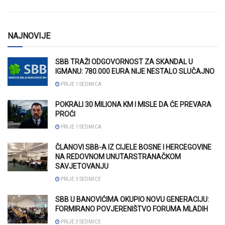
NAJNOVIJE
SBB TRAŽI ODGOVORNOST ZA SKANDAL U
IGMANU: 780.000 EURA NIJE NESTALO SLUČAJNO
PRIJE 1 SEDMICA
POKRALI 30 MILIONA KM I MISLE DA ĆE PREVARA
PROĆI
PRIJE 1 SEDMICA
ČLANOVI SBB-A IZ CIJELE BOSNE I HERCEGOVINE
NA REDOVNOM UNUTARSTRANAČKOM
SAVJETOVANJU
PRIJE 3 SEDMICE
SBB U BANOVIĆIMA OKUPIO NOVU GENERACIJU:
FORMIRANO POVJERENIŠTVO FORUMA MLADIH
PRIJE 3 SEDMICE