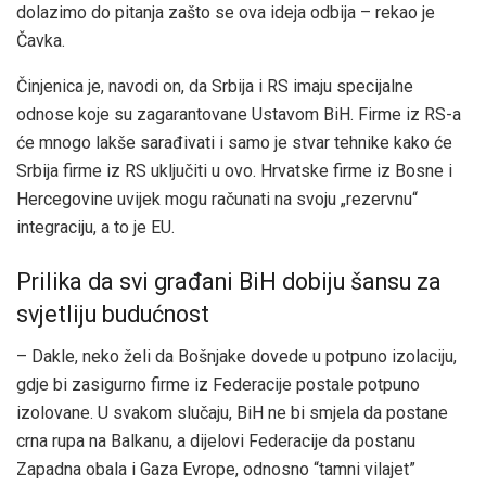
dolazimo do pitanja zašto se ova ideja odbija – rekao je
Čavka.
Činjenica je, navodi on, da Srbija i RS imaju specijalne
odnose koje su zagarantovane Ustavom BiH. Firme iz RS-a
će mnogo lakše sarađivati i samo je stvar tehnike kako će
Srbija firme iz RS uključiti u ovo. Hrvatske firme iz Bosne i
Hercegovine uvijek mogu računati na svoju „rezervnu“
integraciju, a to je EU.
Prilika da svi građani BiH dobiju šansu za
svjetliju budućnost
– Dakle, neko želi da Bošnjake dovede u potpuno izolaciju,
gdje bi zasigurno firme iz Federacije postale potpuno
izolovane. U svakom slučaju, BiH ne bi smjela da postane
crna rupa na Balkanu, a dijelovi Federacije da postanu
Zapadna obala i Gaza Evrope, odnosno “tamni vilajet”