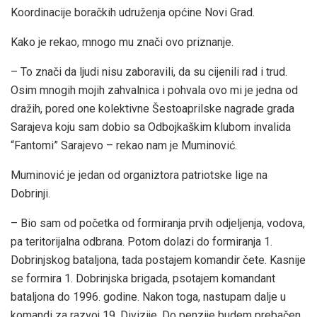
Koordinacije boračkih udruženja općine Novi Grad.
Kako je rekao, mnogo mu znači ovo priznanje.
– To znači da ljudi nisu zaboravili, da su cijenili rad i trud.
Osim mnogih mojih zahvalnica i pohvala ovo mi je jedna od
dražih, pored one kolektivne Šestoaprilske nagrade grada
Sarajeva koju sam dobio sa Odbojkaškim klubom invalida
“Fantomi” Sarajevo – rekao nam je Muminović.
Muminović je jedan od organiztora patriotske lige na
Dobrinji.
– Bio sam od početka od formiranja prvih odjeljenja, vodova,
pa teritorijalna odbrana. Potom dolazi do formiranja 1.
Dobrinjskog bataljona, tada postajem komandir čete. Kasnije
se formira 1. Dobrinjska brigada, psotajem komandant
bataljona do 1996. godine. Nakon toga, nastupam dalje u
komandi za razvoj 19. Divizije. Do penzije budem prebačen