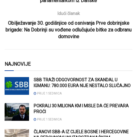
parlamentarkom iz Danske
Idući članak
Obilježavanje 30. godišnjice od osnivanja Prve dobrinjske
brigade: Na Dobrinji su vođene odlučujuće bitke za odbranu
domovine
NAJNOVIJE
SBB TRAŽI ODGOVORNOST ZA SKANDAL U
IGMANU: 780.000 EURA NIJE NESTALO SLUČAJNO
PRIJE 1 SEDMICA
POKRALI 30 MILIONA KM I MISLE DA ĆE PREVARA
PROĆI
PRIJE 1 SEDMICA
ČLANOVI SBB-A IZ CIJELE BOSNE I HERCEGOVINE