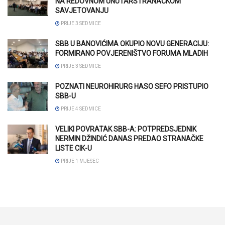
NA REDOVNOM UNUTARSTRANAČKOM
SAVJETOVANJU
PRIJE 3 SEDMICE
SBB U BANOVIĆIMA OKUPIO NOVU GENERACIJU:
FORMIRANO POVJERENIŠTVO FORUMA MLADIH
PRIJE 3 SEDMICE
POZNATI NEUROHIRURG HASO SEFO PRISTUPIO
SBB-U
PRIJE 4 SEDMICE
VELIKI POVRATAK SBB-A: POTPREDSJEDNIK
NERMIN DŽINDIĆ DANAS PREDAO STRANAČKE
LISTE CIK-U
PRIJE 1 MJESEC