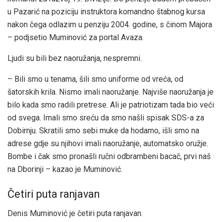
u Pazarić na poziciju instruktora komandno štabnog kursa
nakon čega odlazim u penziju 2004. godine, s činom Majora
– podjsetio Muminović za portal Avaza.
Ljudi su bili bez naoružanja, nespremni.
– Bili smo u tenama, šili smo uniforme od vreća, od
šatorskih krila. Nismo imali naoružanje. Najviše naoružanja je
bilo kada smo radili pretrese. Ali je patriotizam tada bio veći
od svega. Imali smo sreću da smo našli spisak SDS-a za
Dobirnju. Skratili smo sebi muke da hodamo, išli smo na
adrese gdje su njihovi imali naoružanje, automatsko oružje.
Bombe i čak smo pronašli ručni odbrambeni bacač, prvi naš
na Dborinji – kazao je Muminović.
Četiri puta ranjavan
Denis Muminović je četiri puta ranjavan.