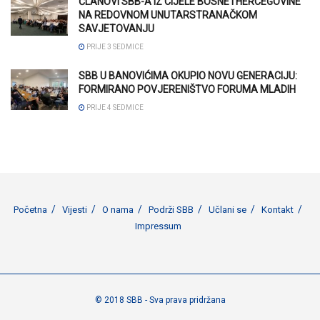
ČLANOVI SBB-A IZ CIJELE BOSNE I HERCEGOVINE
NA REDOVNOM UNUTARSTRANAČKOM
SAVJETOVANJU
PRIJE 3 SEDMICE
SBB U BANOVIĆIMA OKUPIO NOVU GENERACIJU:
FORMIRANO POVJERENIŠTVO FORUMA MLADIH
PRIJE 4 SEDMICE
Početna
Vijesti
O nama
Podrži SBB
Učlani se
Kontakt
Impressum
© 2018 SBB - Sva prava pridržana