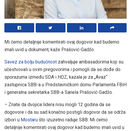
Mi ćemo detaljnije komentirati ovaj dogovor kad budemo
imali uvid u dokument, kaže Prašović-Gadžo.
Savez za bolju budućnost
zahvaljuje ambasadorima koji su
učestvovali u ovim pregovorima i pomogli da se dođe do
sporazuma između SDA i HDZ, kazala je za „Avaz“
zastupnica SBB-a u Predstavničkom domu Parlamenta FBiH
i generalna sekretarka SBB-a Sanela Prašović-Gadžo.
– Znate da dvojica lidera nisu mogli 12 godina da se
dogovore i da su sad konačno postigli dogovor da se održa
izbori u
Mostaru
što izuzetno raduje SBB. Mi ćemo
detaljnije komentirati ovaj dogovor kad budemo imali uvid u