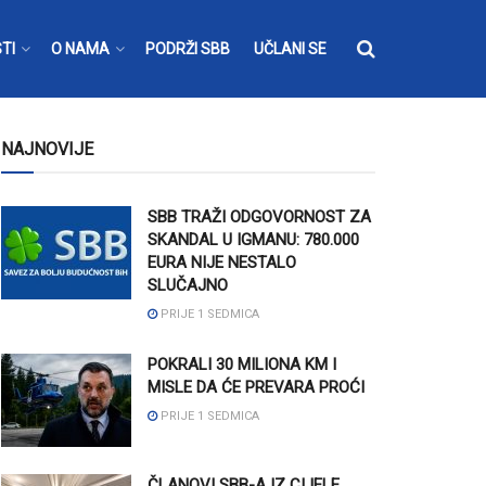
TI
O NAMA
PODRŽI SBB
UČLANI SE
NAJNOVIJE
SBB TRAŽI ODGOVORNOST ZA
SKANDAL U IGMANU: 780.000
EURA NIJE NESTALO
SLUČAJNO
PRIJE 1 SEDMICA
POKRALI 30 MILIONA KM I
MISLE DA ĆE PREVARA PROĆI
PRIJE 1 SEDMICA
ČLANOVI SBB-A IZ CIJELE