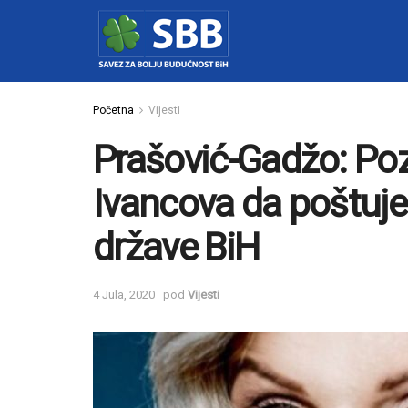
Početna
Vijesti
Prašović-Gadžo: P
Ivancova da poštuje 
države BiH
4 Jula, 2020
pod
Vijesti