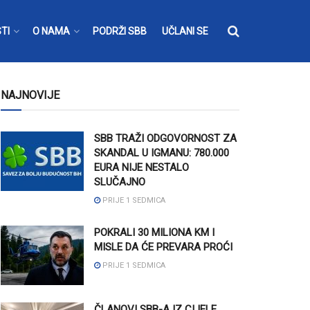
TI
O NAMA
PODRŽI SBB
UČLANI SE
NAJNOVIJE
SBB TRAŽI ODGOVORNOST ZA
SKANDAL U IGMANU: 780.000
EURA NIJE NESTALO
SLUČAJNO
PRIJE 1 SEDMICA
POKRALI 30 MILIONA KM I
MISLE DA ĆE PREVARA PROĆI
PRIJE 1 SEDMICA
ČLANOVI SBB-A IZ CIJELE