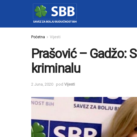
Početna
Vijesti
Prašović – Gadžo: SB
kriminalu
2 Juna, 2020
pod
Vijesti