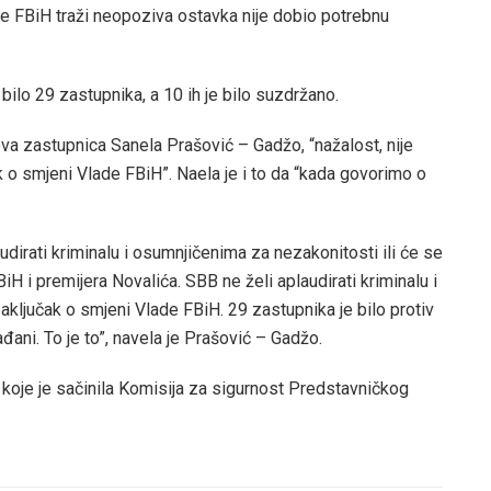
de FBiH traži neopoziva ostavka nije dobio potrebnu
 bilo 29 zastupnika, a 10 ih je bilo suzdržano.
va zastupnica Sanela Prašović – Gadžo, “nažalost, nije
k o smjeni Vlade FBiH”. Naela je i to da “kada govorimo o
audirati kriminalu i osumnjičenima za nezakonitosti ili će se
iH i premijera Novalića. SBB ne želi aplaudirati kriminalu i
aključak o smjeni Vlade FBiH. 29 zastupnika je bilo protiv
ađani. To je to”, navela je Prašović – Gadžo.
 koje je sačinila Komisija za sigurnost Predstavničkog