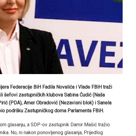
jera Federacije BiH Fadila Novalića i Vlade FBiH traži
li šefovi zastupničkih klubova Sabina Ćudić (Naša
Pirić (PDA), Amer Obradović (Nezavisni blok) i Sanela
obio podršku Zastupničkog doma Parlamenta FBiH.
rvom glasanju, a SDP-ov zastupnik Damir Mašić tražio
nika. No, ni nakon ponovljenog glasanja, Prijedlog