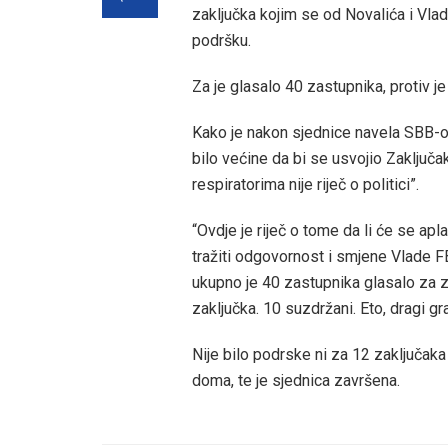
zaključka kojim se od Novalića i Vla
podršku.
Za je glasalo 40 zastupnika, protiv je
Kako je nakon sjednice navela SBB-o
bilo većine da bi se usvojio Zaključa
respiratorima nije riječ o politici”.
“Ovdje je riječ o tome da li će se apl
tražiti odgovornost i smjene Vlade FB
ukupno je 40 zastupnika glasalo za z
zaključka. 10 suzdržani. Eto, dragi gr
Nije bilo podrske ni za 12 zaključaka
doma, te je sjednica završena.