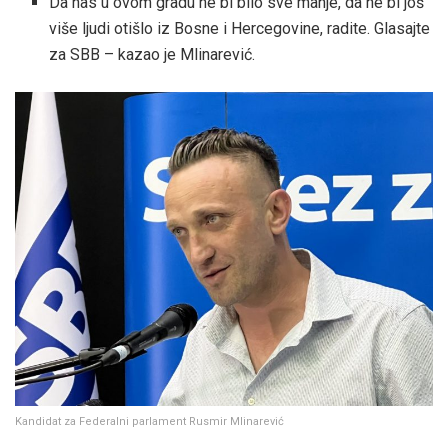
Da nas u ovom gradu ne bi bilo sve manje, da ne bi još
više ljudi otišlo iz Bosne i Hercegovine, radite. Glasajte
za SBB – kazao je Mlinarević.
Kandidat za Federalni parlament Rusmir Mlinarević