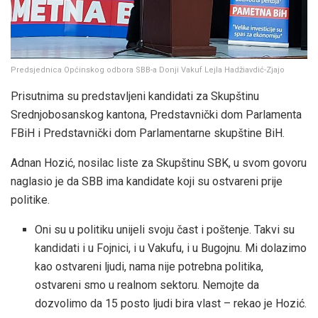
Predsjednica Općinskog odbora SBB-a Donji Vakuf Lejla Hadžiavdić-Zjajo
Prisutnima su predstavljeni kandidati za Skupštinu
Srednjobosanskog kantona, Predstavnički dom Parlamenta
FBiH i Predstavnički dom Parlamentarne skupštine BiH.
Adnan Hozić, nosilac liste za Skupštinu SBK, u svom govoru
naglasio je da SBB ima kandidate koji su ostvareni prije
politike.
Oni su u politiku unijeli svoju čast i poštenje. Takvi su
kandidati i u Fojnici, i u Vakufu, i u Bugojnu. Mi dolazimo
kao ostvareni ljudi, nama nije potrebna politika,
ostvareni smo u realnom sektoru. Nemojte da
dozvolimo da 15 posto ljudi bira vlast – rekao je Hozić.