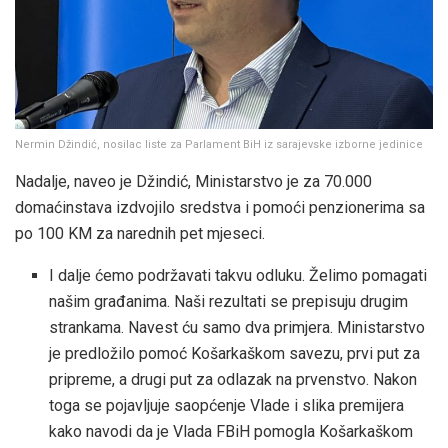
Nermin Džindić, nosilac liste za Parlament BiH iz sarajevske izborne jedinice
Nadalje, naveo je Džindić, Ministarstvo je za 70.000
domaćinstava izdvojilo sredstva i pomoći penzionerima sa
po 100 KM za narednih pet mjeseci.
I dalje ćemo podržavati takvu odluku. Želimo pomagati
našim građanima. Naši rezultati se prepisuju drugim
strankama. Navest ću samo dva primjera. Ministarstvo
je predložilo pomoć Košarkaškom savezu, prvi put za
pripreme, a drugi put za odlazak na prvenstvo. Nakon
toga se pojavljuje saopćenje Vlade i slika premijera
kako navodi da je Vlada FBiH pomogla Košarkaškom