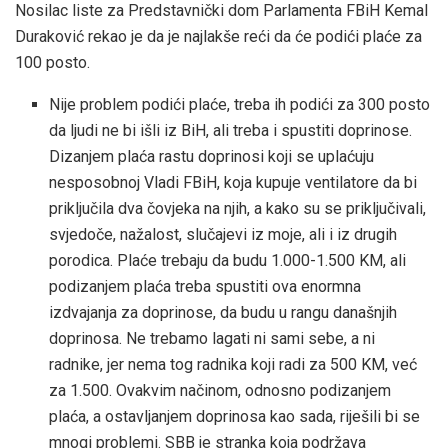
Nosilac liste za Predstavnički dom Parlamenta FBiH Kemal
Duraković rekao je da je najlakše reći da će podići plaće za
100 posto.
Nije problem podići plaće, treba ih podići za 300 posto
da ljudi ne bi išli iz BiH, ali treba i spustiti doprinose.
Dizanjem plaća rastu doprinosi koji se uplaćuju
nesposobnoj Vladi FBiH, koja kupuje ventilatore da bi
priključila dva čovjeka na njih, a kako su se priključivali,
svjedoče, nažalost, slučajevi iz moje, ali i iz drugih
porodica. Plaće trebaju da budu 1.000-1.500 KM, ali
podizanjem plaća treba spustiti ova enormna
izdvajanja za doprinose, da budu u rangu današnjih
doprinosa. Ne trebamo lagati ni sami sebe, a ni
radnike, jer nema tog radnika koji radi za 500 KM, već
za 1.500. Ovakvim načinom, odnosno podizanjem
plaća, a ostavljanjem doprinosa kao sada, riješili bi se
mnogi problemi. SBB je stranka koja podržava