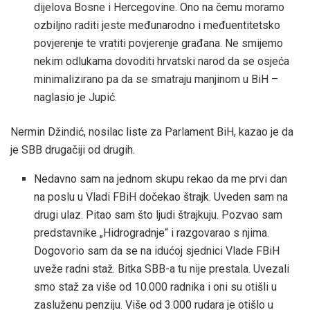
dijelova Bosne i Hercegovine. Ono na čemu moramo
ozbiljno raditi jeste međunarodno i međuentitetsko
povjerenje te vratiti povjerenje građana. Ne smijemo
nekim odlukama dovoditi hrvatski narod da se osjeća
minimalizirano pa da se smatraju manjinom u BiH –
naglasio je Jupić.
Nermin Džindić, nosilac liste za Parlament BiH, kazao je da
je SBB drugačiji od drugih.
Nedavno sam na jednom skupu rekao da me prvi dan
na poslu u Vladi FBiH dočekao štrajk. Uveden sam na
drugi ulaz. Pitao sam što ljudi štrajkuju. Pozvao sam
predstavnike „Hidrogradnje“ i razgovarao s njima.
Dogovorio sam da se na idućoj sjednici Vlade FBiH
uveže radni staž. Bitka SBB-a tu nije prestala. Uvezali
smo staž za više od 10.000 radnika i oni su otišli u
zasluženu penziju. Više od 3.000 rudara je otišlo u