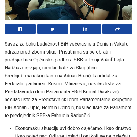
Savez za bolju budućnost BiH večeras je u Donjem Vakufu
održao predizborni skup. Prisutnima su se obratili
predsjednica Općinskog odbora SBB-a Donji Vakuf Lejla
Hadžiavdić-Zjajo, nosilac liste za Skupštinu
Srednjobosanskog kantona Adnan Hozić, kandidat za
Federalni parlament Rusmir Mlinarević, nosilac liste za
Predstavnički dom Parlamenta FBiH Kemal Duraković,
nosilac liste za Predstavnički dom Parlamentarne skupštine
BiH Adnan Jupić, Nermin Džindić, nosilac liste za Parlament
te predsjednik SBB-a Fahrudin Radončić.
Ekonomsku situaciju svi dobro osjećamo, i kao društvo
i kao pojedinac. Odlaze i mladi i oni koji se ne osjećaju