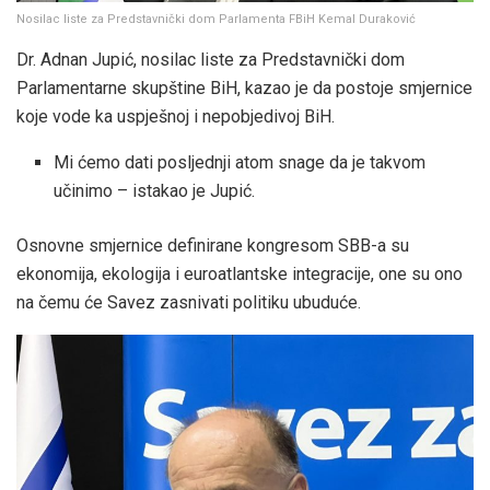
Nosilac liste za Predstavnički dom Parlamenta FBiH Kemal Duraković
Dr. Adnan Jupić, nosilac liste za Predstavnički dom
Parlamentarne skupštine BiH, kazao je da postoje smjernice
koje vode ka uspješnoj i nepobjedivoj BiH.
Mi ćemo dati posljednji atom snage da je takvom
učinimo – istakao je Jupić.
Osnovne smjernice definirane kongresom SBB-a su
ekonomija, ekologija i euroatlantske integracije, one su ono
na čemu će Savez zasnivati politiku ubuduće.