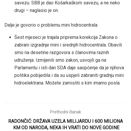
savezu. SBB je dao Košarkaškom savezu, a ne neko
drugi – naglasio je on.
Dalje je govorio o problemu mini hidrocentrala.
Šest mjeseci je trajala priprema korekcija Zakona o
zabrani izgradnje mini i srednjih hidrocentrala. Obavili
smo na desetine razgovora s članovima raznih
udruženja. Izmijenili smo zakon, usvojili ga na
Parlamentu i isti dan SDA daje saopćenje da je njihova
politika pobijedila i da su uspjeli zabraniti gradnju mini
hidroelektrana. Možete zamisliti s kim imamo posla.
Prethodni članak
RADONČIĆ: DRŽAVA UZELA MILIJARDU I 600 MILIONA
KM OD NARODA, NEKA IH VRATI DO NOVE GODINE