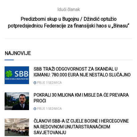
Idući članak
Predizborni skup u Bugojnu / Džindić optužio
potpredsjednicu Federacije za finansijski haos u „Binasu“
NAJNOVIJE
SBB TRAŽI ODGOVORNOST ZA SKANDAL U
IGMANU: 780.000 EURA NIJE NESTALO SLUČAJNO
PRIJE 1 SEDMICA
POKRALI 30 MILIONA KM I MISLE DA ĆE PREVARA
PROĆI
PRIJE 1 SEDMICA
ČLANOVI SBB-A IZ CIJELE BOSNE I HERCEGOVINE
NA REDOVNOM UNUTARSTRANAČKOM
SAVJETOVANJU