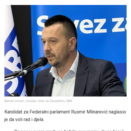
Adnan Hozić, nosilac liste za Skupštinu SBK
Kandidat za Federalni parlament Rusmir Mlinarević naglasio
je da voli rad i djela.