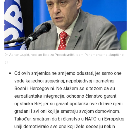
Dr. Adnan Jupić, nosilac liste za Predstavnički dom Parlamentarne skupštine
BiH
Od ovih smjernica ne smijemo odustati, jer samo one
vode ka jednoj uspješnoj, nepobjedivoj i pametnoj
Bosni i Hercegovini. Ne slažem se s tezom da su
euroatlantske integracije, odnosno članstvo garant
opstanka BiH, jer su garant opstanka ove države njeni
građani i svi oni koji je smatraju svojom domovinom.
Također, smatram da bi članstvo u NATO-u i Evropskoj
uniji demotiviralo sve one koji žele secesiju nekih