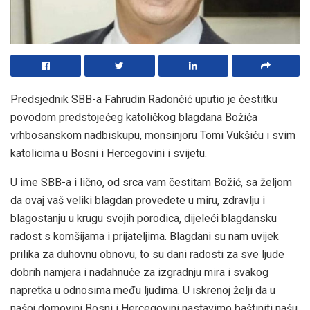
Predsjednik SBB-a Fahrudin Radončić uputio je čestitku
povodom predstojećeg katoličkog blagdana Božića
vrhbosanskom nadbiskupu, monsinjoru Tomi Vukšiću i svim
katolicima u Bosni i Hercegovini i svijetu.
U ime SBB-a i lično, od srca vam čestitam Božić, sa željom
da ovaj vaš veliki blagdan provedete u miru, zdravlju i
blagostanju u krugu svojih porodica, dijeleći blagdansku
radost s komšijama i prijateljima. Blagdani su nam uvijek
prilika za duhovnu obnovu, to su dani radosti za sve ljude
dobrih namjera i nadahnuće za izgradnju mira i svakog
napretka u odnosima među ljudima. U iskrenoj želji da u
našoj domovini Bosni i Hercegovini nastavimo baštiniti našu