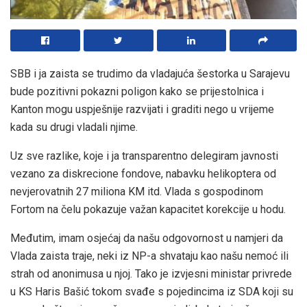
SBB i ja zaista se trudimo da vladajuća šestorka u Sarajevu
bude pozitivni pokazni poligon kako se prijestolnica i
Kanton mogu uspješnije razvijati i graditi nego u vrijeme
kada su drugi vladali njime.
Uz sve razlike, koje i ja transparentno delegiram javnosti
vezano za diskrecione fondove, nabavku helikoptera od
nevjerovatnih 27 miliona KM itd. Vlada s gospodinom
Fortom na čelu pokazuje važan kapacitet korekcije u hodu.
Međutim, imam osjećaj da našu odgovornost u namjeri da
Vlada zaista traje, neki iz NP-a shvataju kao našu nemoć ili
strah od anonimusa u njoj. Tako je izvjesni ministar privrede
u KS Haris Bašić tokom svađe s pojedincima iz SDA koji su