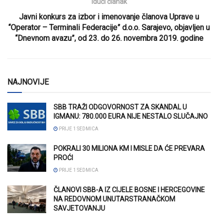
Idući članak
Javni konkurs za izbor i imenovanje članova Uprave u
“Operator – Terminali Federacije” d.o.o. Sarajevo, objavljen u
“Dnevnom avazu”, od 23. do 26. novembra 2019. godine
NAJNOVIJE
SBB TRAŽI ODGOVORNOST ZA SKANDAL U
IGMANU: 780.000 EURA NIJE NESTALO SLUČAJNO
PRIJE 1 SEDMICA
POKRALI 30 MILIONA KM I MISLE DA ĆE PREVARA
PROĆI
PRIJE 1 SEDMICA
ČLANOVI SBB-A IZ CIJELE BOSNE I HERCEGOVINE
NA REDOVNOM UNUTARSTRANAČKOM
SAVJETOVANJU