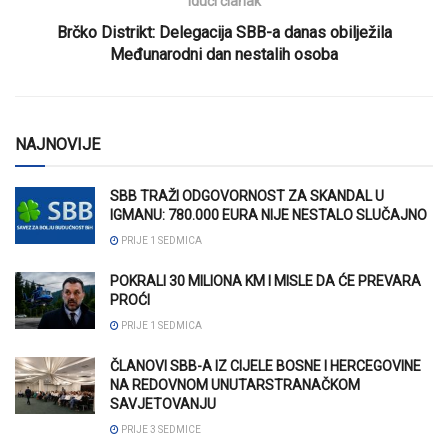
Idući članak
Brčko Distrikt: Delegacija SBB-a danas obilježila
Međunarodni dan nestalih osoba
NAJNOVIJE
SBB TRAŽI ODGOVORNOST ZA SKANDAL U
IGMANU: 780.000 EURA NIJE NESTALO SLUČAJNO
PRIJE 1 SEDMICA
POKRALI 30 MILIONA KM I MISLE DA ĆE PREVARA
PROĆI
PRIJE 1 SEDMICA
ČLANOVI SBB-A IZ CIJELE BOSNE I HERCEGOVINE
NA REDOVNOM UNUTARSTRANAČKOM
SAVJETOVANJU
PRIJE 3 SEDMICE