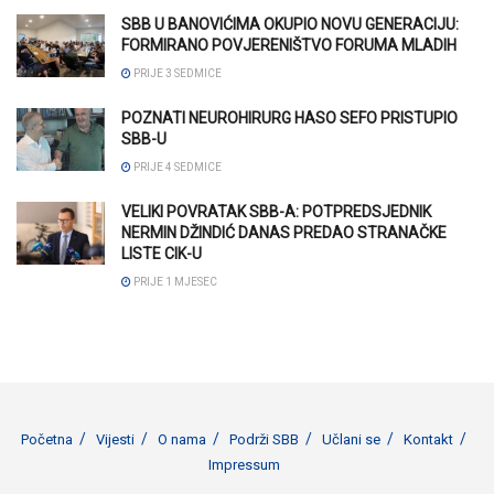
SBB U BANOVIĆIMA OKUPIO NOVU GENERACIJU:
FORMIRANO POVJERENIŠTVO FORUMA MLADIH
PRIJE 3 SEDMICE
POZNATI NEUROHIRURG HASO SEFO PRISTUPIO
SBB-U
PRIJE 4 SEDMICE
VELIKI POVRATAK SBB-A: POTPREDSJEDNIK
NERMIN DŽINDIĆ DANAS PREDAO STRANAČKE
LISTE CIK-U
PRIJE 1 MJESEC
Početna
Vijesti
O nama
Podrži SBB
Učlani se
Kontakt
Impressum