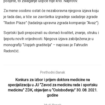
posjete, to zalaganje uopće nije krio. Naprotiv.
Za mene osobno ostat će nezaboravna njegova izjava koju
je tada dao, a tiče se završetka izgradnje sadašnje zgrade
“Radon Plaze” (tadašnja upravna zgrada kompanije “Avaz”).
Svjetski ljudi prepoznali su domaći kvalitet, znanje, struku i
ljepotu novih vrijednosti. Njegova izjava zabilježena je u
monografiji “Uspjeh graditelja” – napisao je Fahrudin
Radončić.
Prethodni članak
Konkurs za izbor i prijem doktora medicine na
specijalizaciju u JU “Zavod za medicinu rada i sportsku
medicinu” ZDK, objavljen u “Oslobođenju” 30. 08. 2021.
godine