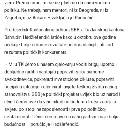
vjeru. Prema tome, mi se ne plašimo da sami vodimo
politiku. Ne trebaju nam mentori, ni iz Beograda, ni iz
Zagreba, ni iz Ankare – zaključio je Radončić.
Predsjednik Kantonalnog odbora SBB-a Tuzlanskog kantona
Bahrudin Hadžiefendić ističe kako u oktobru ove godine
očekuje bolje izborne rezultate od dosadašnjih, ali i od
rezultata političkih konkurenata.
– Mi u TK ćemo u našem djelovanju voditi brigu, uporno i
dosljedno raditi i nastojati popraviti sliku sumorne
svakodnevice, pokrenuti investicione cikluse, popraviti
socijalnu situaciju i eliminirati uvjete teškog života našeg
stanovništva. SBB je politički projekat uvijek bio uz narod i
učinit ćemo sve da više nikad ne budemo treća zemlja u
svijetu po stopi nezaposlenosti i prva po političkoj
nestabilnosti. Učinit ćemo sve da naši građani imaju bolju
budućnost – poručio je Hadžiefendić.