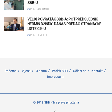
SBB-U
PRIJE 4 SEDMICE
VELIKI POVRATAK SBB-A: POTPREDSJEDNIK
NERMIN DŽINDIĆ DANAS PREDAO STRANAČKE
LISTE CIK-U
PRIJE 1 MJESEC
Početna
Vijesti
O nama
Podrži SBB
Učlani se
Kontakt
Impressum
© 2018 SBB - Sva prava pridržana