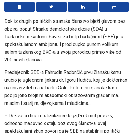
Dok iz drugih političkih stranaka članstvo bježi glavom bez
obzira, poput Stranke demokratske akcije (SDA) u
Tuzlanskom kantonu, Savez za bolju budućnost (SBB) je u
spektakularnom ambijentu i pred dupke punom velikom
salom tuzlanskog BKC-a u svoju porodicu primio više od
200 novih članova.
Predsjednik SBB-a Fahrudin Radončić prvu člansku kartu
uručio je uglednom ljekaru dr. Igoru Hudiću, koji je doktorirao
na univerzitetima u Tuzli i Oslu. Potom su članske karte
podijeljene brojnim akademski obrazovanim građanima,
mladim i starijim, djevojkama i mladićima…
– Dok se u drugim strankama događa obrnut proces,
odnosno masovno ostaju bez svog članstva, ovaj
spektakularni skup govori da je SBB najstabilniji politički