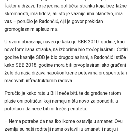
faktor u državi. To je jedina politička stranka koja, bez lažne
skromnosti, ima lidera, ali što je važnije ima članstvo, ima
vas – poručio je Radončić, čiji je govor prekidan
gromoglasnim aplauzima.
U svom obraćanju, naveo je kako je SBB 2010. godine, kao
novoformirana stranka, na izborima bio trećeplasirani. Četiri
godine kasnije SBB je bio drugoplasirani, a Radončić ističe
kako SBB 2018. godine mora biti prvoplasirani ako građani
žele da naša država napokon krene putevima prosperiteta i
masovnih infrastrukturnih radova.
Poručio je kako rata u BiH neće biti, te da građane ratom
plaše oni političari koji nemaju ništa novo za ponuditi, a
potcrtao i da neće biti ni trećeg entiteta.
– Nema potrebe da nas iko ikome ostavlja u amanet. Ovu
zemlju su naši roditelji nama ostavili u amanet, i naciju i