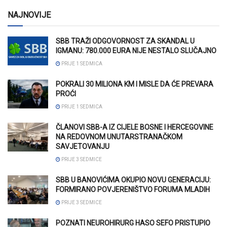
NAJNOVIJE
SBB TRAŽI ODGOVORNOST ZA SKANDAL U
IGMANU: 780.000 EURA NIJE NESTALO SLUČAJNO
PRIJE 1 SEDMICA
POKRALI 30 MILIONA KM I MISLE DA ĆE PREVARA
PROĆI
PRIJE 1 SEDMICA
ČLANOVI SBB-A IZ CIJELE BOSNE I HERCEGOVINE
NA REDOVNOM UNUTARSTRANAČKOM
SAVJETOVANJU
PRIJE 3 SEDMICE
SBB U BANOVIĆIMA OKUPIO NOVU GENERACIJU:
FORMIRANO POVJERENIŠTVO FORUMA MLADIH
PRIJE 3 SEDMICE
POZNATI NEUROHIRURG HASO SEFO PRISTUPIO