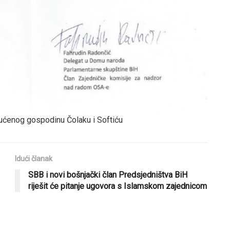
ućenog gospodinu Čolaku i Softiću
Idući članak
SBB i novi bošnjački član Predsjedništva BiH
riješit će pitanje ugovora s Islamskom zajednicom