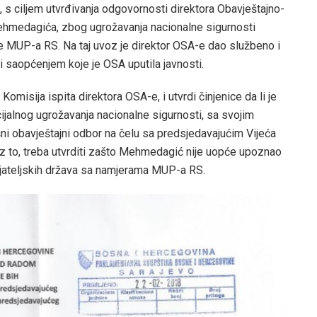
, s ciljem utvrđivanja odgovornosti direktora Obavještajno-
hmedagića, zbog ugrožavanja nacionalne sigurnosti
e MUP-a RS. Na taj uvoz je direktor OSA-e dao službeno i
 i saopćenjem koje je OSA uputila javnosti.
misija ispita direktora OSA-e, i utvrdi činjenice da li je
cijalnog ugrožavanja nacionalne sigurnosti, sa svojim
i obavještajni odbor na čelu sa predsjedavajućim Vijeća
 to, treba utvrditi zašto Mehmedagić nije uopće upoznao
ijateljskih država sa namjerama MUP-a RS.