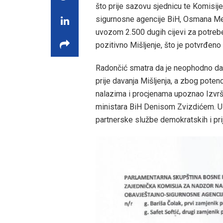
što prije sazovu sjednicu te Komisije
sigurnosne agencije BiH, Osmana Me
uvozom 2.500 dugih cijevi za potreb
pozitivno Mišljenje, što je potvrđeno
Radončić smatra da je neophodno da Ko
prije davanja Mišljenja, a zbog poten
nalazima i procjenama upoznao Izvršn
ministara BiH Denisom Zvizdićem. Uz
partnerske službe demokratskih i pr