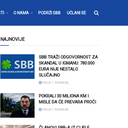
TI
O NAMA
PODRŽI SBB
UČLANI SE
NAJNOVIJE
SBB TRAŽI ODGOVORNOST ZA
SKANDAL U IGMANU: 780.000
EURA NIJE NESTALO
SLUČAJNO
PRIJE 1 SEDMICA
POKRALI 30 MILIONA KM I
MISLE DA ĆE PREVARA PROĆI
PRIJE 1 SEDMICA
ČLANOVI SBB-A IZ CIJELE