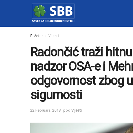
Početna
Vijesti
Radončić traži hitnu
nadzor OSA-e i Me
odgovornost zbog u
sigurnosti
22 Februara, 2018
pod
Vijesti