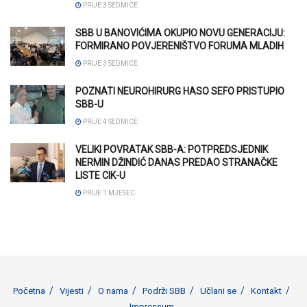
PRIJE 3 SEDMICE
SBB U BANOVIĆIMA OKUPIO NOVU GENERACIJU:
FORMIRANO POVJERENIŠTVO FORUMA MLADIH
PRIJE 3 SEDMICE
POZNATI NEUROHIRURG HASO SEFO PRISTUPIO
SBB-U
PRIJE 4 SEDMICE
VELIKI POVRATAK SBB-A: POTPREDSJEDNIK
NERMIN DŽINDIĆ DANAS PREDAO STRANAČKE
LISTE CIK-U
PRIJE 1 MJESEC
Početna
Vijesti
O nama
Podrži SBB
Učlani se
Kontakt
Impressum