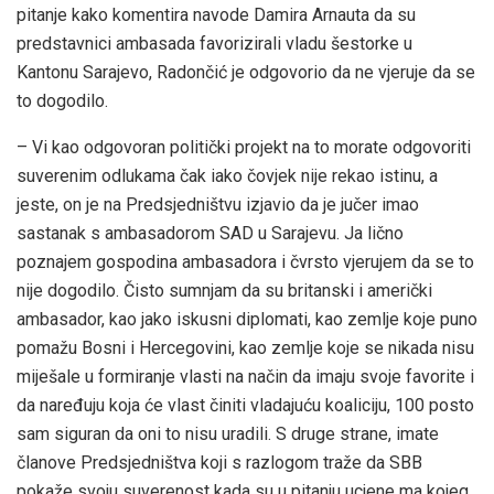
pitanje kako komentira navode Damira Arnauta da su
predstavnici ambasada favorizirali vladu šestorke u
Kantonu Sarajevo, Radončić je odgovorio da ne vjeruje da se
to dogodilo.
– Vi kao odgovoran politički projekt na to morate odgovoriti
suverenim odlukama čak iako čovjek nije rekao istinu, a
jeste, on je na Predsjedništvu izjavio da je jučer imao
sastanak s ambasadorom SAD u Sarajevu. Ja lično
poznajem gospodina ambasadora i čvrsto vjerujem da se to
nije dogodilo. Čisto sumnjam da su britanski i američki
ambasador, kao jako iskusni diplomati, kao zemlje koje puno
pomažu Bosni i Hercegovini, kao zemlje koje se nikada nisu
miješale u formiranje vlasti na način da imaju svoje favorite i
da naređuju koja će vlast činiti vladajuću koaliciju, 100 posto
sam siguran da oni to nisu uradili. S druge strane, imate
članove Predsjedništva koji s razlogom traže da SBB
pokaže svoju suverenost kada su u pitanju ucjene ma kojeg