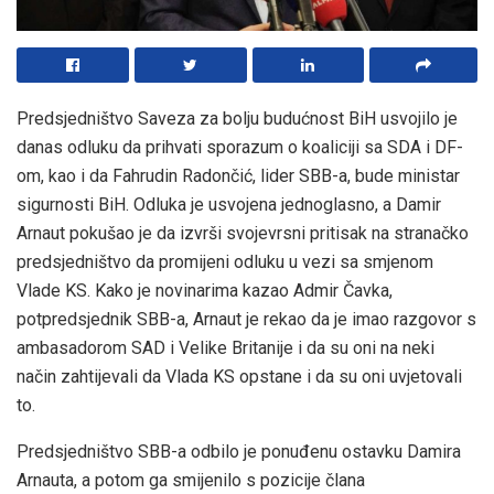
Predsjedništvo Saveza za bolju budućnost BiH usvojilo je
danas odluku da prihvati sporazum o koaliciji sa SDA i DF-
om, kao i da Fahrudin Radončić, lider SBB-a, bude ministar
sigurnosti BiH. Odluka je usvojena jednoglasno, a Damir
Arnaut pokušao je da izvrši svojevrsni pritisak na stranačko
predsjedništvo da promijeni odluku u vezi sa smjenom
Vlade KS. Kako je novinarima kazao Admir Čavka,
potpredsjednik SBB-a, Arnaut je rekao da je imao razgovor s
ambasadorom SAD i Velike Britanije i da su oni na neki
način zahtijevali da Vlada KS opstane i da su oni uvjetovali
to.
Predsjedništvo SBB-a odbilo je ponuđenu ostavku Damira
Arnauta, a potom ga smijenilo s pozicije člana