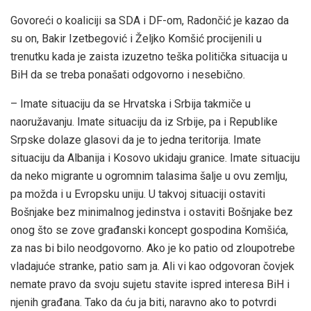
Govoreći o koaliciji sa SDA i DF-om, Radončić je kazao da
su on, Bakir Izetbegović i Željko Komšić procijenili u
trenutku kada je zaista izuzetno teška politička situacija u
BiH da se treba ponašati odgovorno i nesebično.
– Imate situaciju da se Hrvatska i Srbija takmiče u
naoružavanju. Imate situaciju da iz Srbije, pa i Republike
Srpske dolaze glasovi da je to jedna teritorija. Imate
situaciju da Albanija i Kosovo ukidaju granice. Imate situaciju
da neko migrante u ogromnim talasima šalje u ovu zemlju,
pa možda i u Evropsku uniju. U takvoj situaciji ostaviti
Bošnjake bez minimalnog jedinstva i ostaviti Bošnjake bez
onog što se zove građanski koncept gospodina Komšića,
za nas bi bilo neodgovorno. Ako je ko patio od zloupotrebe
vladajuće stranke, patio sam ja. Ali vi kao odgovoran čovjek
nemate pravo da svoju sujetu stavite ispred interesa BiH i
njenih građana. Tako da ću ja biti, naravno ako to potvrdi