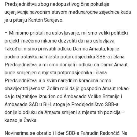
Predsjedništva zbog nedopustivog čina pokušaja
ucjenjivanja navodnim stavom međunarodne zajednice kada
je u pitanju Kanton Sarajevo.
– Mi nismo pristali na uslovljavanje, mi smo veliki politički
projekt i nećemo nikome dozvoliti da nas uslovljava.
Također, nismo prihvatili odluku Damira Arnauta, koji je
podnio ostavku na mjesto potpredsjednika SBB-a i člana
Predsjedništva, a mi smo donijeli i odluku da Damir Arnaut
bude smijenjen s mjesta potpredsjednika i člana
Predsjedništva, a o svim narednim koracima ćemo
obavijestiti javnost. Želim reći da je gospodin Arnaut rekao
da je taj zahtjev iznuđen od Ambasade Velike Britanije i
Ambasade SAD u BiH, stoga je Predsjedništvo SBB-a
donijelo odluku da Arnauta smijeni s mjesta tih pozicija –
kazao je Čavka.
Novinarima se obratio i lider SBB-a Fahrudin Radončić. Na