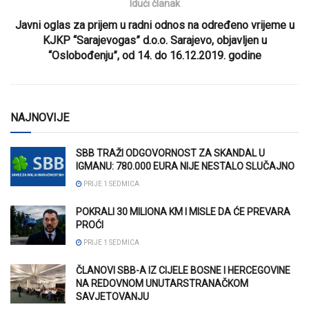
Idući članak
Javni oglas za prijem u radni odnos na određeno vrijeme u
KJKP “Sarajevogas” d.o.o. Sarajevo, objavljen u
“Oslobođenju”, od 14. do 16.12.2019. godine
NAJNOVIJE
SBB TRAŽI ODGOVORNOST ZA SKANDAL U
IGMANU: 780.000 EURA NIJE NESTALO SLUČAJNO
PRIJE 1 SEDMICA
POKRALI 30 MILIONA KM I MISLE DA ĆE PREVARA
PROĆI
PRIJE 1 SEDMICA
ČLANOVI SBB-A IZ CIJELE BOSNE I HERCEGOVINE
NA REDOVNOM UNUTARSTRANAČKOM
SAVJETOVANJU