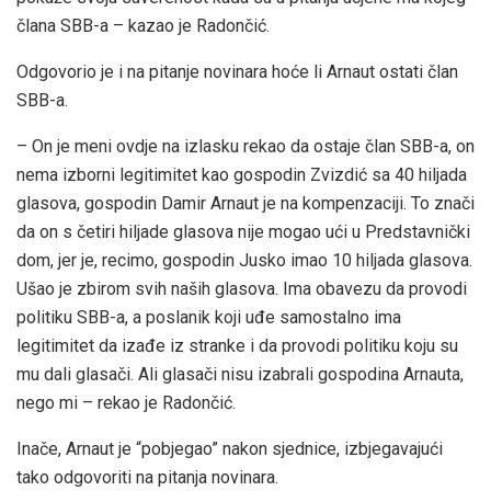
člana SBB-a – kazao je Radončić.
Odgovorio je i na pitanje novinara hoće li Arnaut ostati član
SBB-a.
– On je meni ovdje na izlasku rekao da ostaje član SBB-a, on
nema izborni legitimitet kao gospodin Zvizdić sa 40 hiljada
glasova, gospodin Damir Arnaut je na kompenzaciji. To znači
da on s četiri hiljade glasova nije mogao ući u Predstavnički
dom, jer je, recimo, gospodin Jusko imao 10 hiljada glasova.
Ušao je zbirom svih naših glasova. Ima obavezu da provodi
politiku SBB-a, a poslanik koji uđe samostalno ima
legitimitet da izađe iz stranke i da provodi politiku koju su
mu dali glasači. Ali glasači nisu izabrali gospodina Arnauta,
nego mi – rekao je Radončić.
Inače, Arnaut je “pobjegao” nakon sjednice, izbjegavajući
tako odgovoriti na pitanja novinara.