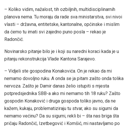
– Koliko vidim, nažalost, tih ozbiljnih, multidisciplinarnih
planova nema. Tu moraju da rade sva ministarstva, svi nivoi
vlasti – državna, entitetske, kantonalne, općinske i mislim
da ćemo tu imati svi zajedno puno posla – rekao je
Radončić.
Novinarsko pitanje bilo je i koji su naredni koraci kada je u
pitanju rekonstrukcija Vlade Kantona Sarajevo.
– Vidjeli ste gospodina Konakovića. On je rekao da mi
nemamo dovoljno ruku. A onda se ja pitam zašto onda tolika
nervoza. Zašto je Damir danas želio istupiti s mjesta
potpredsjednika SBB-a ako mi nemamo tih 18 ruku? Zašto
gospodin Konaković i druga gospoda toliko javno, da ne
kažem, kukaju, problematiziraju tu stvar, ako su sigurni da
nemamo većinu? Da su sigurni, rekli bi – šta nas briga šta
pričaju Radončić, Izetbegović i Komšić, mi nastavljamo po