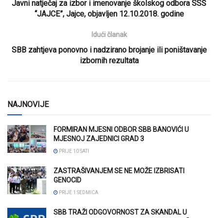
Javni natječaj za izbor i imenovanje školskog odbora SSŠ
“JAJCE”, Jajce, objavljen 12.10.2018. godine
Idući članak
SBB zahtjeva ponovno i nadzirano brojanje ili poništavanje
izbornih rezultata
NAJNOVIJE
FORMIRAN MJESNI ODBOR SBB BANOVIĆI U
MJESNOJ ZAJEDNICI GRAD 3
PRIJE 10 SATI
ZASTRAŠIVANJEM SE NE MOŽE IZBRISATI
GENOCID
PRIJE 1 SEDMICA
SBB TRAŽI ODGOVORNOST ZA SKANDAL U