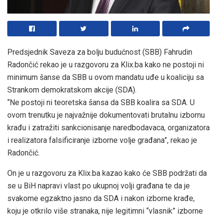
Predsjednik Saveza za bolju budućnost (SBB) Fahrudin
Radončić rekao je u razgovoru za Klix.ba kako ne postoji ni
minimum šanse da SBB u ovom mandatu uđe u koaliciju sa
Strankom demokratskom akcije (SDA).
“Ne postoji ni teoretska šansa da SBB koalira sa SDA. U
ovom trenutku je najvažnije dokumentovati brutalnu izbornu
krađu i zatražiti sankcionisanje naredbodavaca, organizatora
i realizatora falsificiranje izborne volje građana”, rekao je
Radončić.
On je u razgovoru za Klix.ba kazao kako će SBB podržati da
se u BiH napravi vlast po ukupnoj volji građana te da je
svakome egzaktno jasno da SDA i nakon izborne krađe,
koju je otkrilo više stranaka, nije legitimni “vlasnik” izborne