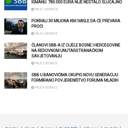
IGMANU: 780.000 EURA NIJE NESTALO SLUČAJNO
PRIJE 1 SEDMICA
POKRALI 30 MILIONA KM I MISLE DA ĆE PREVARA
PROĆI
PRIJE 2 SEDMICE
ČLANOVI SBB-A IZ CIJELE BOSNE I HERCEGOVINE
NA REDOVNOM UNUTARSTRANAČKOM
SAVJETOVANJU
PRIJE 3 SEDMICE
SBB U BANOVIĆIMA OKUPIO NOVU GENERACIJU:
FORMIRANO POVJERENIŠTVO FORUMA MLADIH
PRIJE 4 SEDMICE